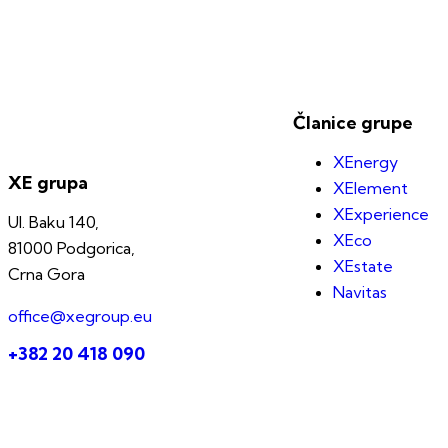
Članice grupe
XEnergy
XE grupa
XElement
XExperience
Ul. Baku 140,
XEco
81000 Podgorica,
XEstate
Crna Gora
Navitas
office@xegroup.eu
+382 20 418 090