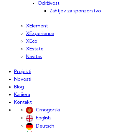
Održivost
Zahtjev za sponzorstvo
XElement
XExperience
XEco
XEstate
Navitas
Projekti
Novosti
Blog
Karijera
Kontakt
Crnogorski
English
Deutsch