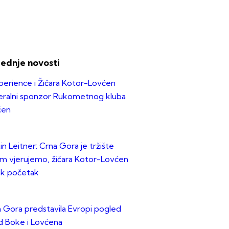
lednje novosti
erience i Žičara Kotor-Lovćen
ralni sponzor Rukometnog kluba
ćen
in Leitner: Crna Gora je tržište
m vjerujemo, žičara Kotor-Lovćen
ek početak
 Gora predstavila Evropi pogled
d Boke i Lovćena