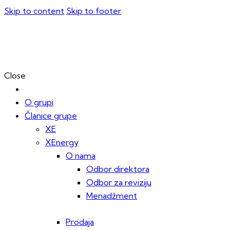
Skip to content
Skip to footer
Close
O grupi
Članice grupe
XE
XEnergy
O nama
Odbor direktora
Odbor za reviziju
Menadžment
Prodaja