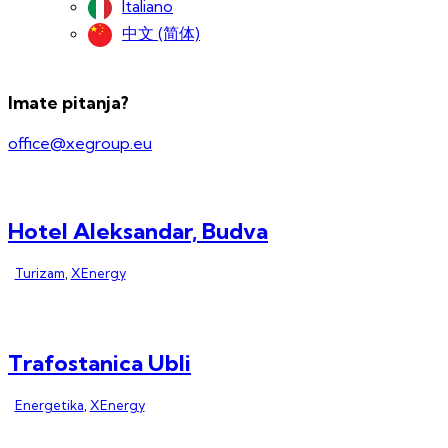
Italiano
中文 (简体)
Imate pitanja?
office@xegroup.eu
Hotel Aleksandar, Budva
Turizam
,
XEnergy
Trafostanica Ubli
Energetika
,
XEnergy