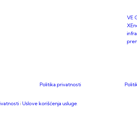
VE G
XEne
infr
pre
Politika privatnosti
Polit
rivatnosti
i
Uslove korišćenja usluge
.