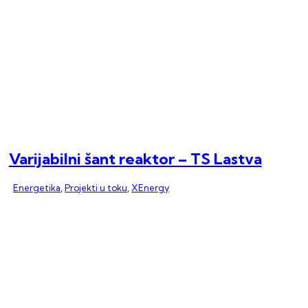
Varijabilni šant reaktor – TS Lastva
Energetika
,
Projekti u toku
,
XEnergy