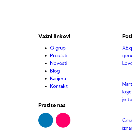
Važni linkovi
Pos
O grupi
XExp
Projekti
gene
Novosti
Lov
Blog
Karijera
Mart
Kontakt
koje
je t
Pratite nas
Crna
izna