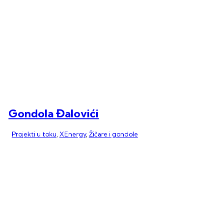
Gondola Đalovići
Projekti u toku
,
XEnergy
,
Žičare i gondole