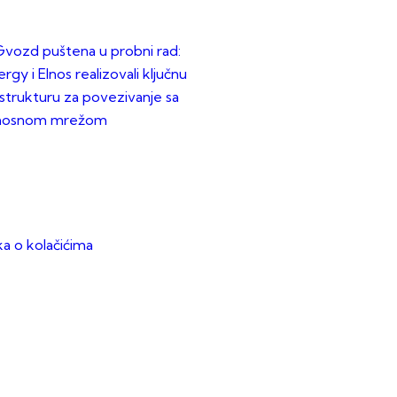
vozd puštena u probni rad:
rgy i Elnos realizovali ključnu
astrukturu za povezivanje sa
nosnom mrežom
ika o kolačićima