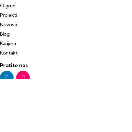
O grupi
Projekti
Novosti
Blog
Karijera
Kontakt
Pratite nas
Poslednje novosti
XExperience i Žičara Kotor-Lovćen generalni
sponzor Rukometnog kluba Lovćen
Martin Leitner: Crna Gora je tržište kojem