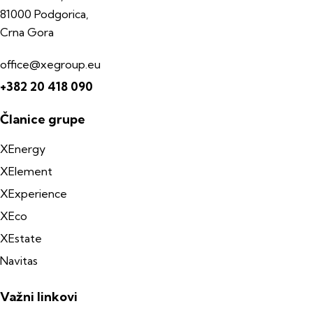
81000 Podgorica,
Crna Gora
office@xegroup.eu
+382 20 418 090
Članice grupe
XEnergy
XElement
XExperience
XEco
XEstate
Navitas
Važni linkovi