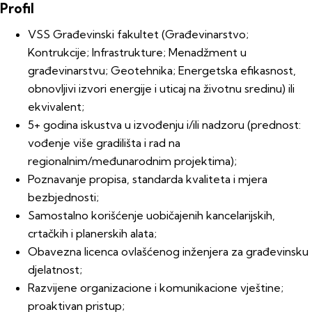
Profil
VSS Građevinski fakultet (Građevinarstvo;
Kontrukcije; Infrastrukture; Menadžment u
građevinarstvu; Geotehnika; Energetska efikasnost,
obnovljivi izvori energije i uticaj na životnu sredinu) ili
ekvivalent;
5+ godina iskustva u izvođenju i/ili nadzoru (prednost:
vođenje više gradilišta i rad na
regionalnim/međunarodnim projektima);
Poznavanje propisa, standarda kvaliteta i mjera
bezbjednosti;
Samostalno korišćenje uobičajenih kancelarijskih,
crtačkih i planerskih alata;
Obavezna licenca ovlašćenog inženjera za građevinsku
djelatnost;
Razvijene organizacione i komunikacione vještine;
proaktivan pristup;