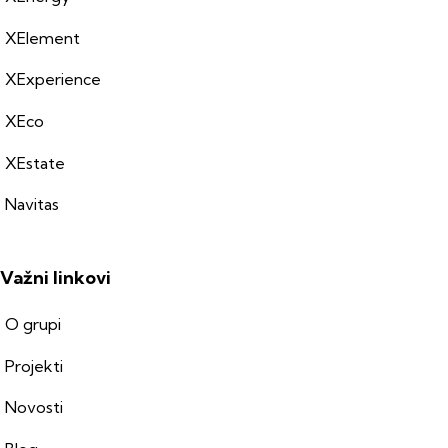
XElement
XExperience
XEco
XEstate
Navitas
Važni linkovi
O grupi
Projekti
Novosti