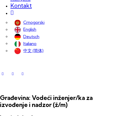
Kontakt
Crnogorski
English
Deutsch
Italiano
中文 (简体)
Građevina: Vodeći inženjer/ka za
izvođenje i nadzor (ž/m)