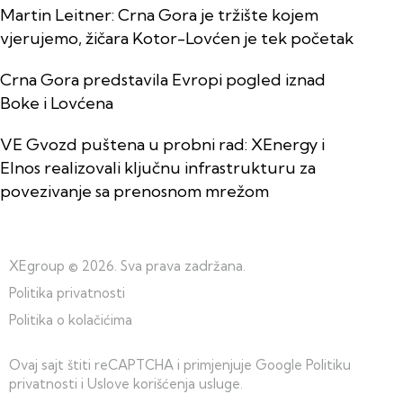
Martin Leitner: Crna Gora je tržište kojem
vjerujemo, žičara Kotor-Lovćen je tek početak
Crna Gora predstavila Evropi pogled iznad
Boke i Lovćena
VE Gvozd puštena u probni rad: XEnergy i
Elnos realizovali ključnu infrastrukturu za
povezivanje sa prenosnom mrežom
XEgroup
© 2026. Sva prava zadržana.
Politika privatnosti
Politika o kolačićima
Ovaj sajt štiti reCAPTCHA i primjenjuje Google
Politiku
privatnosti
i
Uslove korišćenja usluge
.