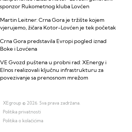
sponzor Rukometnog kluba Lovćen
Martin Leitner: Crna Gora je tržište kojem
vjerujemo, žičara Kotor-Lovćen je tek početak
Crna Gora predstavila Evropi pogled iznad
Boke i Lovćena
VE Gvozd puštena u probni rad: XEnergy i
Elnos realizovali ključnu infrastrukturu za
povezivanje sa prenosnom mrežom
XEgroup
© 2026. Sva prava zadržana.
Politika privatnosti
Politika o kolačićima