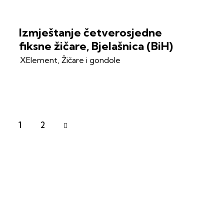
Izmještanje četverosjedne
fiksne žičare, Bjelašnica (BiH)
XElement
,
Žičare i gondole
1
2
>