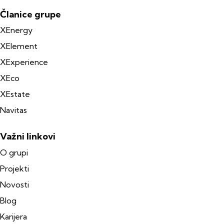
Članice grupe
XEnergy
XElement
XExperience
XEco
XEstate
Navitas
Važni linkovi
O grupi
Projekti
Novosti
Blog
Karijera