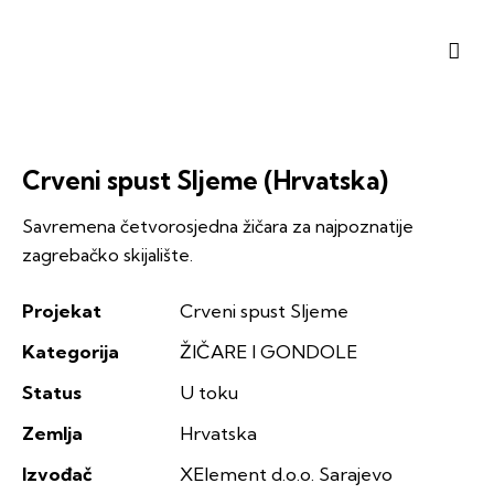
Crveni spust Sljeme (Hrvatska)
Savremena četvorosjedna žičara za najpoznatije
zagrebačko skijalište.
Projekat
Crveni spust Sljeme
Kategorija
ŽIČARE I GONDOLE
Status
U toku
Zemlja
Hrvatska
Izvođač
XElement d.o.o. Sarajevo