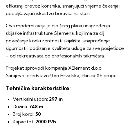
efikasniji prevoz korisnika, smanjujući vrijeme čekanja i
poboljšavajući iskustvo boravka na stazi.
Ova modernizacija je dio šireg plana unapređenja
skijaške infrastrukture Sljemena, koji ima za cilj
povećanje konkurentnosti skijališta, unapređenje
sigurnosti i podizanje kvaliteta usluge za sve posjetioce
– od rekreativaca do profesionalnih takmičara.
Projekat sprovodi kompanija XElement d.o.o.,
Sarajevo, predstavništvo Hrvatska, članica XE grupe.
Tehničke karakteristike:
Vertikalni uspon:
297 m
Dužina:
748 m
Broj korpi:
50
Kapacitet:
2000 P/h