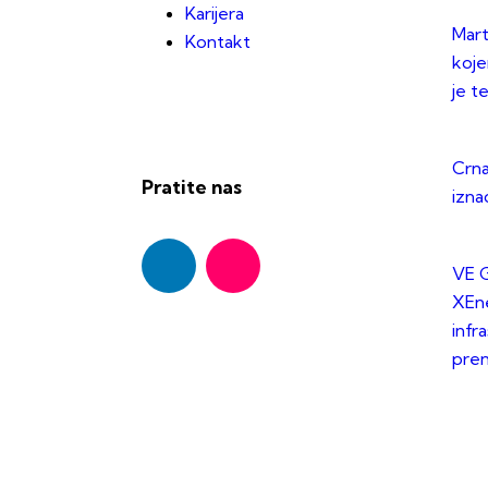
Karijera
Mart
Kontakt
koje
je t
Crna
Pratite nas
izna
VE G
XEne
infr
pre