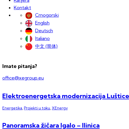
Kontakt
Crnogorski
English
Deutsch
Italiano
中文 (简体)
Imate pitanja?
office@xegroup.eu
Elektroenergetska modernizacija Luštic
Energetika
,
Projekti u toku
,
XEnergy
Panoramska žičara Igalo – Ilinica