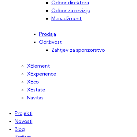
Odbor direktora
Odbor za reviziju
Menadžment
Prodaja
Održivost
Zahtjev za sponzorstvo
XElement
XExperience
XEco
XEstate
Navitas
Projekti
Novosti
Blog
Karijera