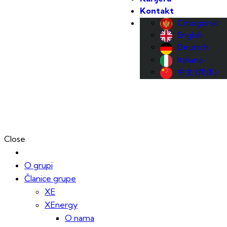
Kontakt
Crnogorski
English
Deutsch
Italiano
中文 (简体)
Close
O grupi
Članice grupe
XE
XEnergy
O nama