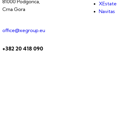
81000 Podgorica,
XEstate
Crna Gora
Navitas
office@xegroup.eu
+382 20 418 090