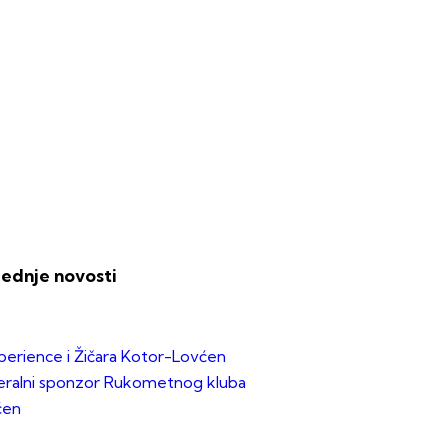
lednje novosti
erience i Žičara Kotor-Lovćen
ralni sponzor Rukometnog kluba
ćen