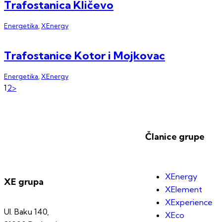
Trafostanica Kličevo
Energetika
,
XEnergy
Trafostanice Kotor i Mojkovac
Energetika
,
XEnergy
1
2
>
Članice grupe
XEnergy
XE grupa
XElement
XExperience
Ul. Baku 140,
XEco