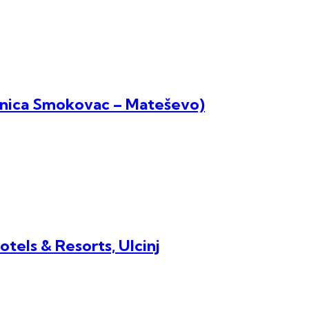
Dionica Smokovac – Mateševo)
tels & Resorts, Ulcinj