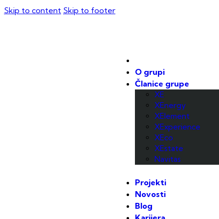
Skip to content
Skip to footer
O grupi
Članice grupe
XE
XEnergy
XElement
XExperience
XEco
XEstate
Navitas
Projekti
Novosti
Blog
Karijera