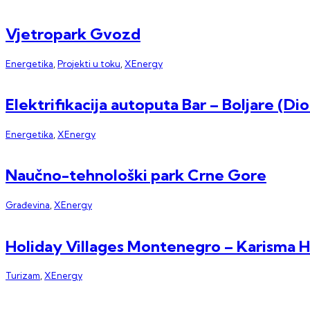
Vjetropark Gvozd
Energetika
,
Projekti u toku
,
XEnergy
Elektrifikacija autoputa Bar – Boljare (
Energetika
,
XEnergy
Naučno-tehnološki park Crne Gore
Građevina
,
XEnergy
Holiday Villages Montenegro – Karisma Ho
Turizam
,
XEnergy