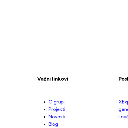
Važni linkovi
Pos
O grupi
XExp
Projekti
gene
Novosti
Lov
Blog