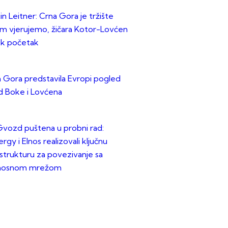
in Leitner: Crna Gora je tržište
m vjerujemo, žičara Kotor-Lovćen
ek početak
 Gora predstavila Evropi pogled
d Boke i Lovćena
vozd puštena u probni rad:
rgy i Elnos realizovali ključnu
astrukturu za povezivanje sa
nosnom mrežom