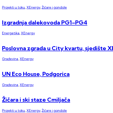
Projekti u toku
,
XEnergy
,
Žičare i gondole
Izgradnja dalekovoda PG1–PG4
Energetika
,
XEnergy
Poslovna zgrada u City kvartu, sjedište 
Građevina
,
XEnergy
UN Eco House, Podgorica
Građevina
,
XEnergy
Žičara i ski staze Cmiljača
Projekti u toku
,
XEnergy
,
Žičare i gondole