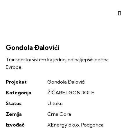
Gondola Đalovići
Transportni sistem ka jednoj od najljepših pećina
Evrope.
Projekat
Gondola Đalovići
Kategorija
ŽIČARE I GONDOLE
Status
U toku
Zemlja
Crna Gora
Izvođač
XEnergy d.o.o. Podgorica