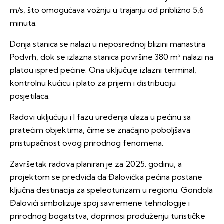
m/s, što omogućava vožnju u trajanju od približno 5,6
minuta.
Donja stanica se nalazi u neposrednoj blizini manastira
Podvrh, dok se izlazna stanica površine 380 m² nalazi na
platou ispred pećine. Ona uključuje izlazni terminal,
kontrolnu kućicu i plato za prijem i distribuciju
posjetilaca.
Radovi uključuju i I fazu uređenja ulaza u pećinu sa
pratećim objektima, čime se značajno poboljšava
pristupačnost ovog prirodnog fenomena.
Završetak radova planiran je za 2025. godinu, a
projektom se predviđa da Đalovićka pećina postane
ključna destinacija za speleoturizam u regionu. Gondola
Đalovići simbolizuje spoj savremene tehnologije i
prirodnog bogatstva, doprinosi produženju turističke