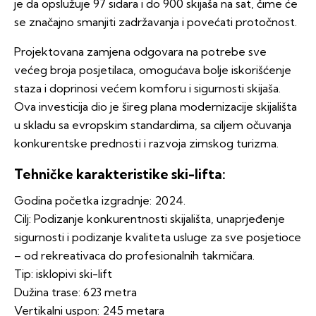
je da opslužuje 97 sidara i do 900 skijaša na sat, čime će
se značajno smanjiti zadržavanja i povećati protočnost.
Projektovana zamjena odgovara na potrebe sve
većeg broja posjetilaca, omogućava bolje iskorišćenje
staza i doprinosi većem komforu i sigurnosti skijaša.
Ova investicija dio je šireg plana modernizacije skijališta
u skladu sa evropskim standardima, sa ciljem očuvanja
konkurentske prednosti i razvoja zimskog turizma.
Tehničke karakteristike ski-lifta:
Godina početka izgradnje: 2024.
Cilj: Podizanje konkurentnosti skijališta, unaprjeđenje
sigurnosti i podizanje kvaliteta usluge za sve posjetioce
– od rekreativaca do profesionalnih takmičara.
Tip: isklopivi ski-lift
Dužina trase: 623 metra
Vertikalni uspon: 245 metara