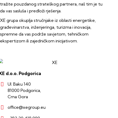
tražite pouzdanog strateškog partnera, naš tim je tu
da vas sasluša i predloži rješenja.
XE grupa okuplja stručnjake iz oblasti energetike,
građevinarstva, inženjeringa, turizma i inovacija,
spremne da vas podrže savjetom, tehničkom
ekspertizom ili zajedničkom inicijativom.
XE d.o.o. Podgorica
Ul. Baku 140
81000 Podgorica,
Crna Gora
office@xegroup.eu