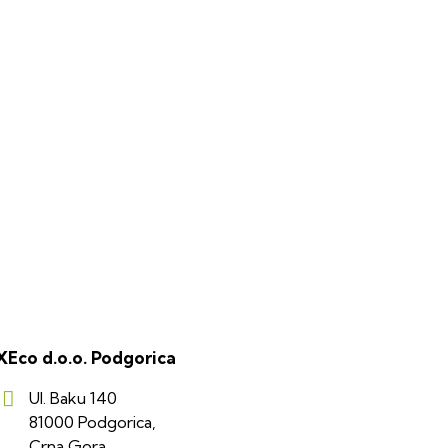
XEco d.o.o. Podgorica
Ul. Baku 140
81000 Podgorica,
Crna Gora