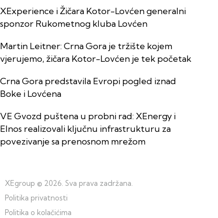
XExperience i Žičara Kotor-Lovćen generalni
sponzor Rukometnog kluba Lovćen
Martin Leitner: Crna Gora je tržište kojem
vjerujemo, žičara Kotor-Lovćen je tek početak
Crna Gora predstavila Evropi pogled iznad
Boke i Lovćena
VE Gvozd puštena u probni rad: XEnergy i
Elnos realizovali ključnu infrastrukturu za
povezivanje sa prenosnom mrežom
XEgroup
© 2026. Sva prava zadržana.
Politika privatnosti
Politika o kolačićima