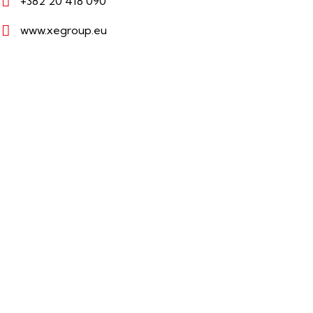
+382 20 418 090
www.xegroup.eu