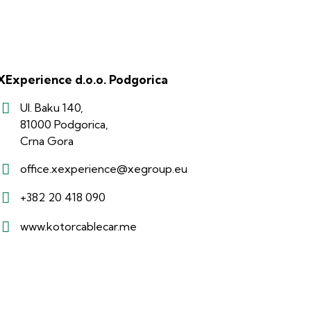
XExperience d.o.o. Podgorica
Ul. Baku 140,
81000 Podgorica,
Crna Gora
office.xexperience@xegroup.eu
+382 20 418 090
www.kotorcablecar.me