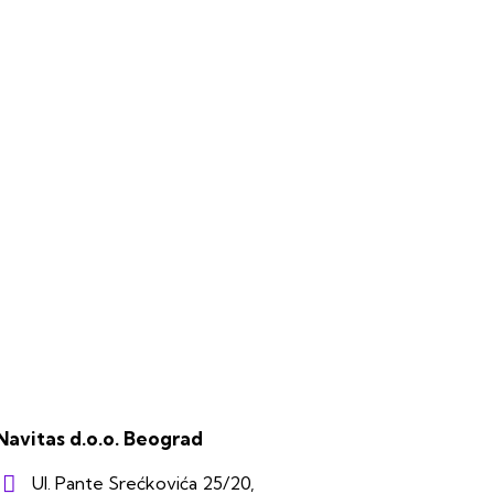
Navitas d.o.o. Beograd
Ul. Pante Srećkovića 25/20,