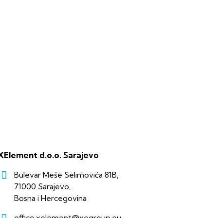
XElement d.o.o. Sarajevo
Bulevar Meše Selimovića 81B,
71000 Sarajevo,
Bosna i Hercegovina
office.xelement@xegroup.eu