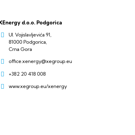
XEnergy d.o.o. Podgorica
Ul. Vojislavljevića 91,
81000 Podgorica,
Crna Gora
office.xenergy@xegroup.eu
+382 20 418 008
www.xegroup.eu/xenergy