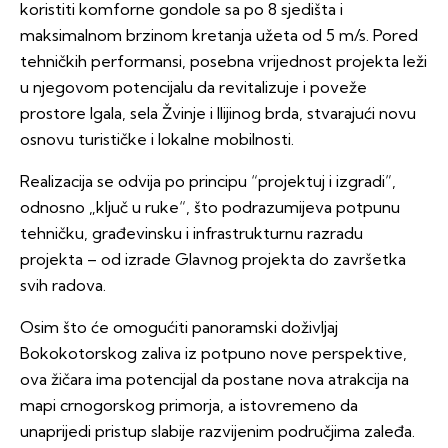
koristiti komforne gondole sa po 8 sjedišta i
maksimalnom brzinom kretanja užeta od 5 m/s. Pored
tehničkih performansi, posebna vrijednost projekta leži
u njegovom potencijalu da revitalizuje i poveže
prostore Igala, sela Žvinje i Ilijinog brda, stvarajući novu
osnovu turističke i lokalne mobilnosti.
Realizacija se odvija po principu “projektuj i izgradi”,
odnosno „ključ u ruke“, što podrazumijeva potpunu
tehničku, građevinsku i infrastrukturnu razradu
projekta – od izrade Glavnog projekta do završetka
svih radova.
Osim što će omogućiti panoramski doživljaj
Bokokotorskog zaliva iz potpuno nove perspektive,
ova žičara ima potencijal da postane nova atrakcija na
mapi crnogorskog primorja, a istovremeno da
unaprijedi pristup slabije razvijenim područjima zaleđa.