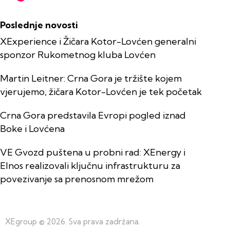
Poslednje novosti
XExperience i Žičara Kotor-Lovćen generalni
sponzor Rukometnog kluba Lovćen
Martin Leitner: Crna Gora je tržište kojem
vjerujemo, žičara Kotor-Lovćen je tek početak
Crna Gora predstavila Evropi pogled iznad
Boke i Lovćena
VE Gvozd puštena u probni rad: XEnergy i
Elnos realizovali ključnu infrastrukturu za
povezivanje sa prenosnom mrežom
XEgroup
© 2026. Sva prava zadržana.