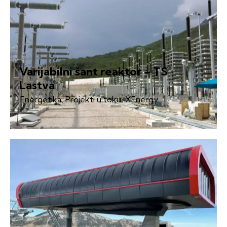
Varijabilni šant reaktor – TS
Lastva
Energetika
,
Projekti u toku
,
XEnergy