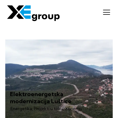
Elektroenergetska
modernizacija Luštice
Energetika
,
Projekti u toku
,
XEnergy