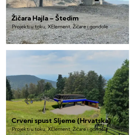
Žičara Hajla – Štedim
Projekti u toku
,
XElement
,
Žičare i gondole
Crveni spust Sljeme (Hrvatska)
Projekti u toku
,
XElement
,
Žičare i gondole