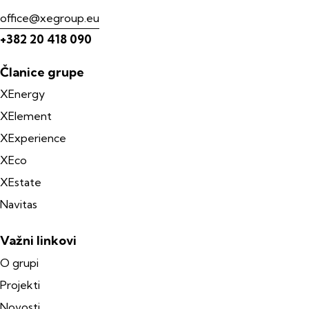
office@xegroup.eu
+382 20 418 090
Članice grupe
XEnergy
XElement
XExperience
XEco
XEstate
Navitas
Važni linkovi
O grupi
Projekti
Novosti