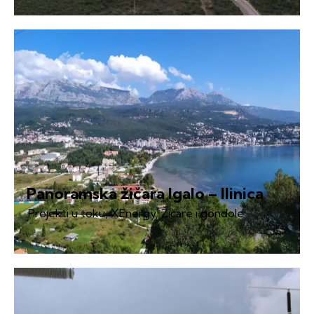
Panoramska žičara Igalo – Ilinica
Projekti u toku
,
XEnergy
,
Žičare i gondole