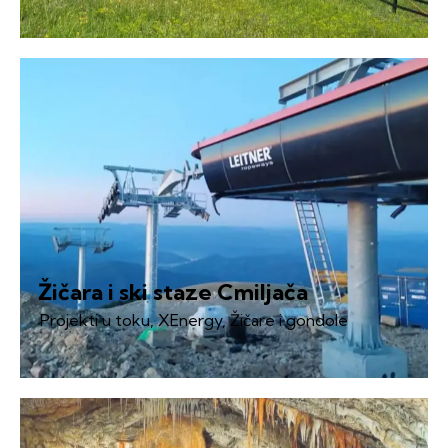
Žičara i ski staze Cmiljača
Projekti u toku
,
XEnergy
,
Žičare i gondole