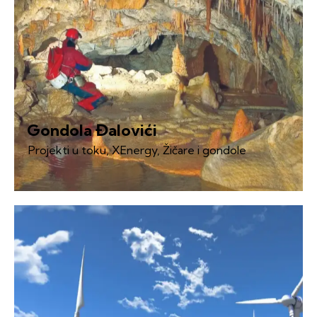
Gondola Đalovići
Projekti u toku
,
XEnergy
,
Žičare i gondole