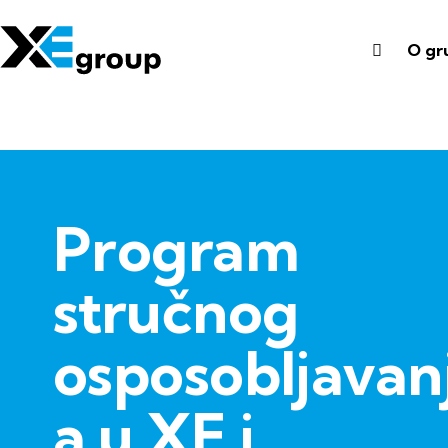
O gr
Program
stručnog
osposobljavan
a u XE i