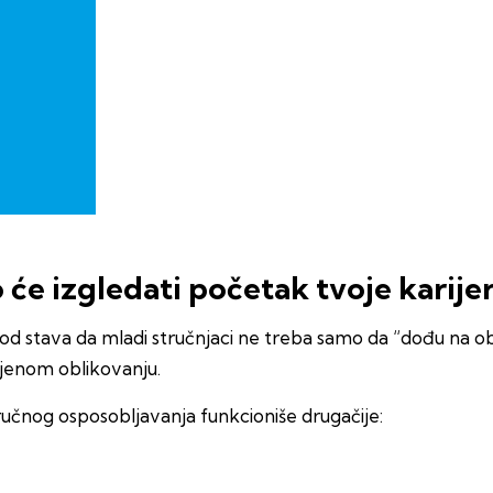
o će izgledati početak tvoje karije
od stava da mladi stručnjaci ne treba samo da “dođu na o
njenom oblikovanju.
učnog osposobljavanja funkcioniše drugačije: