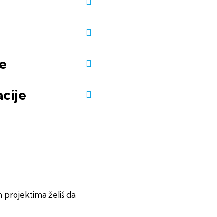
je
cije
im projektima želiš da