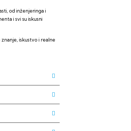
sti, od inženjeringa i
ta i svi su iskusni
znanje, iskustvo i realne