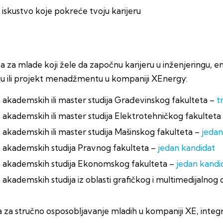
iskustvo koje pokreće tvoju karijeru
 za mlade koji žele da započnu karijeru u inženjeringu, en
u ili projekt menadžmentu u kompaniji XEnergy:
akademskih ili master studija Građevinskog fakulteta –
t
akademskih ili master studija Elektrotehničkog fakulteta
akademskih ili master studija Mašinskog fakulteta –
jedan
 akademskih studija Pravnog fakulteta –
jedan kandidat
 akademskih studija Ekonomskog fakulteta –
jedan kandi
kademskih studija iz oblasti grafičkog i multimedijalnog 
 za stručno osposobljavanje mladih u kompaniji XE, inte