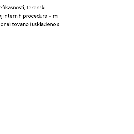
fikasnosti, terenski
voj internih procedura – mi
onalizovano i usklađeno s