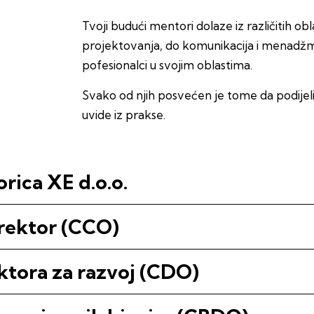
Tvoji budući mentori dolaze iz različitih obla
projektovanja, do komunikacija i menadžmen
pofesionalci u svojim oblastima.
Svako od njih posvećen je tome da podijeli 
uvide iz prakse.
orica XE d.o.o.
irektor (CCO)
ektora za razvoj (CDO)