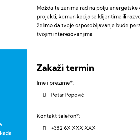
Možda te zanima rad na polju energetske e
projekti, komunikacija sa klijentima ili raz
želimo da tvoje osposobljavanje bude pers
tvojim interesovanjima.
Zakaži termin
Ime i prezime*:
Kontakt telefon*:
a
 kada