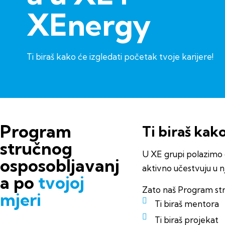
XEnergy
Ti biraš kako će izgledati početak tvoje karijere!
Program
Ti biraš kak
stručnog
U XE grupi polazimo 
osposobljavanj
aktivno učestvuju u 
a po
tvojoj
Zato naš Program str
mjeri
Ti biraš mentora
Ti biraš projekat