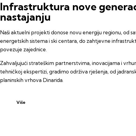
Infrastruktura nove generac
nastajanju
Naši aktuelni projekti donose novu energiju regionu, od 
energetskih sistema i ski centara, do zahtjevne infrastruk
povezuje zajednice.
Zahvaljujući strateškim partnerstvima, inovacijama i vrhu
tehničkoj ekspertizi, gradimo održiva rješenja, od jadran
planinskih vrhova Dinarida.
Više