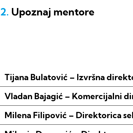
2.
Upoznaj mentore
Tijana Bulatović – Izvršna direkt
Vladan Bajagić – Komercijalni d
Milena Filipović – Direktorica s