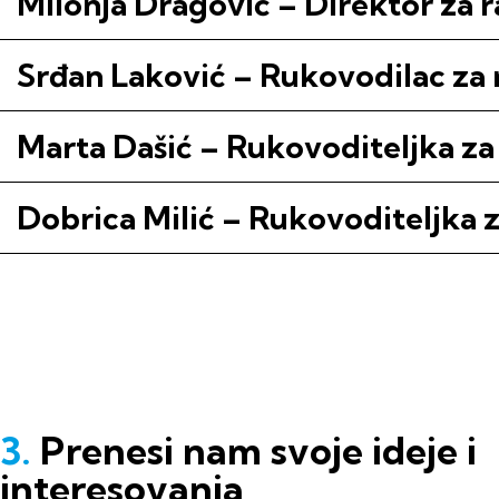
Milonja Dragović – Direktor za 
Srđan Laković – Rukovodilac za r
Marta Dašić – Rukovoditeljka za
Dobrica Milić – Rukovoditeljka 
3.
Prenesi nam svoje ideje i
interesovanja