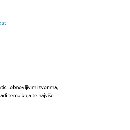
dat
ici, obnovljivim izvorima,
nađi temu koja te najviše