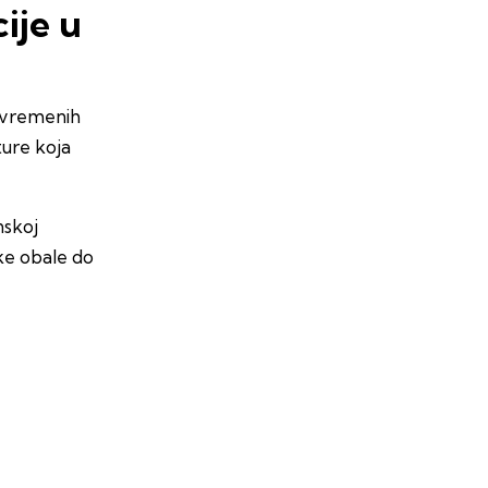
ije u
savremenih
ture koja
nskoj
ske obale do