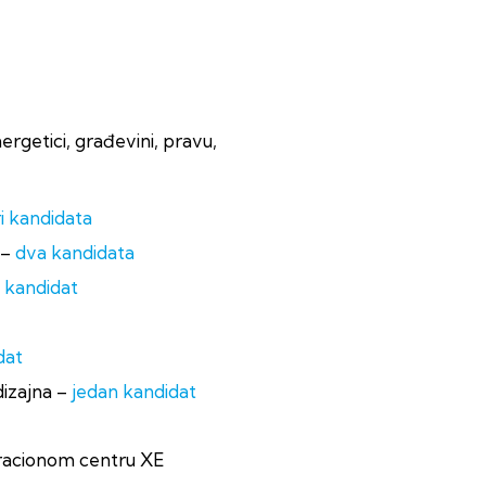
ergetici, građevini, pravu,
ri kandidata
 –
dva kandidata
 kandidat
dat
dizajna –
jedan kandidat
gracionom centru XE