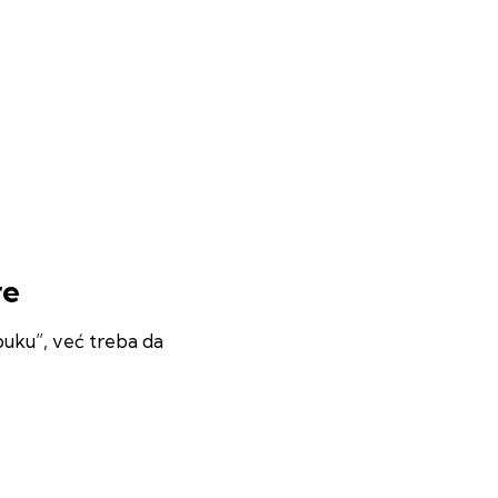
re
buku”, već treba da