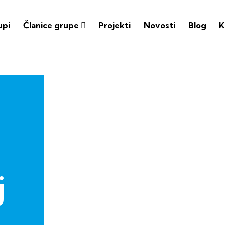
upi
Članice grupe
Projekti
Novosti
Blog
K
j