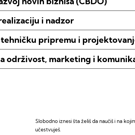
razvoj novih biznisa (CBDO)
ealizaciju i nadzor
 tehničku pripremu i projektovan
za održivost, marketing i komunika
Slobodno iznesi šta želiš da naučiš i na koj
učestvuješ.