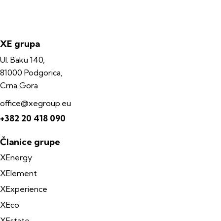
XE grupa
Ul. Baku 140,
81000 Podgorica,
Crna Gora
office@xegroup.eu
+382 20 418 090
Članice grupe
XEnergy
XElement
XExperience
XEco
XEstate