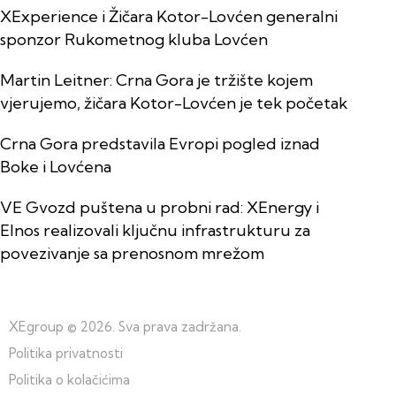
XExperience i Žičara Kotor-Lovćen generalni
sponzor Rukometnog kluba Lovćen
Martin Leitner: Crna Gora je tržište kojem
vjerujemo, žičara Kotor-Lovćen je tek početak
Crna Gora predstavila Evropi pogled iznad
Boke i Lovćena
VE Gvozd puštena u probni rad: XEnergy i
Elnos realizovali ključnu infrastrukturu za
povezivanje sa prenosnom mrežom
XEgroup
© 2026. Sva prava zadržana.
Politika privatnosti
Politika o kolačićima