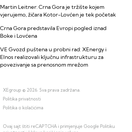
Martin Leitner: Crna Gora je tržište kojem
vjerujemo, žičara Kotor-Lovćen je tek početak
Crna Gora predstavila Evropi pogled iznad
Boke i Lovćena
VE Gvozd puštena u probni rad: XEnergy i
Elnos realizovali ključnu infrastrukturu za
povezivanje sa prenosnom mrežom
XEgroup
© 2026. Sva prava zadržana.
Politika privatnosti
Politika o kolačićima
Ovaj sajt štiti reCAPTCHA i primjenjuje Google
Politiku