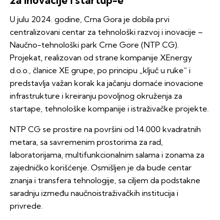
za inovacije i startup-e
U julu 2024. godine, Crna Gora je dobila prvi
centralizovani centar za tehnološki razvoj i inovacije –
Naučno-tehnološki park Crne Gore (NTP CG).
Projekat, realizovan od strane kompanije XEnergy
d.o.o., članice XE grupe, po principu „ključ u ruke“ i
predstavlja važan korak ka jačanju domaće inovacione
infrastrukture i kreiranju povoljnog okruženja za
startape, tehnološke kompanije i istraživačke projekte.
NTP CG se prostire na površini od 14.000 kvadratnih
metara, sa savremenim prostorima za rad,
laboratorijama, multifunkcionalnim salama i zonama za
zajedničko korišćenje. Osmišljen je da bude centar
znanja i transfera tehnologije, sa ciljem da podstakne
saradnju između naučnoistraživačkih institucija i
privrede.