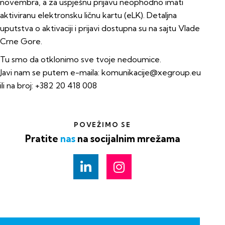
novembra, a za uspješnu prijavu neophodno imati
aktiviranu elektronsku ličnu kartu (eLK). Detaljna
uputstva o aktivaciji i prijavi dostupna su na
sajtu Vlade
Crne Gore
.
Tu smo da otklonimo sve tvoje nedoumice.
Javi nam se putem e-maila:
komunikacije@xegroup.eu
ili na broj:
+382 20 418 008
POVEŽIMO SE
Pratite
nas
na socijalnim mrežama