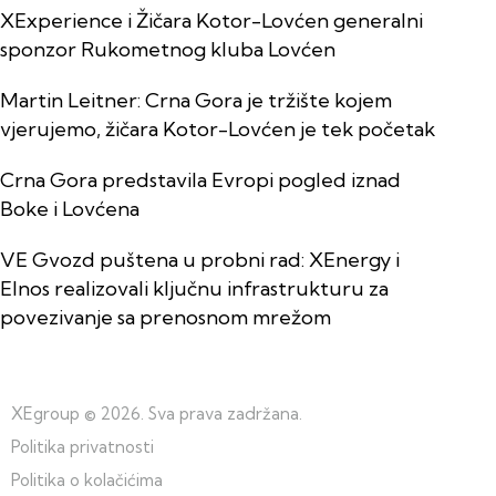
XExperience i Žičara Kotor-Lovćen generalni
sponzor Rukometnog kluba Lovćen
Martin Leitner: Crna Gora je tržište kojem
vjerujemo, žičara Kotor-Lovćen je tek početak
Crna Gora predstavila Evropi pogled iznad
Boke i Lovćena
VE Gvozd puštena u probni rad: XEnergy i
Elnos realizovali ključnu infrastrukturu za
povezivanje sa prenosnom mrežom
XEgroup
© 2026. Sva prava zadržana.
Politika privatnosti
Politika o kolačićima