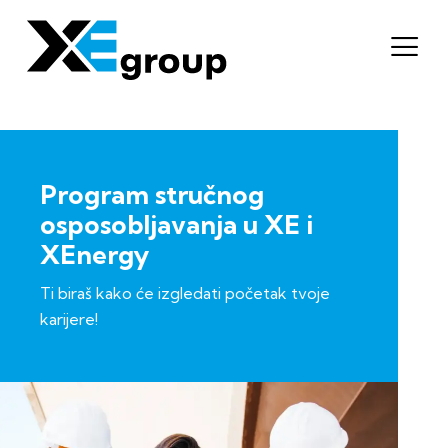
Program stručnog
osposobljavanja u XE i
XEnergy
Ti biraš kako će izgledati početak tvoje
karijere!