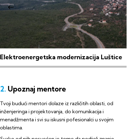
Panoramska žičara Igalo – Ilinica
Var
2.
Upoznaj mentore
Tvoji budući mentori dolaze iz različitih oblasti, od
inženjeringa i projektovanja, do komunikacija i
menadžmenta i svi su iskusni pofesionalci u svojim
oblastima.
Svako od njih posvećen je tome da podijeli znanje,