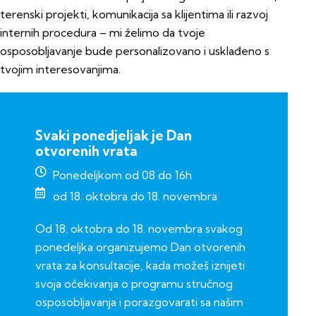
terenski projekti, komunikacija sa klijentima ili razvoj
internih procedura – mi želimo da tvoje
osposobljavanje bude personalizovano i usklađeno s
tvojim interesovanjima.
Svaki ponedjeljak je Dan
otvorenih vrata
Ponedeljkom od 08 do 16h
od 18. oktobra do 18. novembra
Od 18. oktobra do 18. novembra svakog
ponedeljka organizujemo Dan otvorenih
vrata za konsultacije, kada možeš iznijeti
svoja očekivanja o programu stručnog
osposobljavanja i porazgovarati sa našim