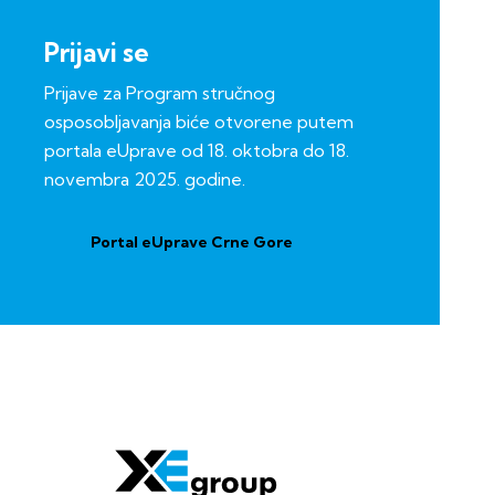
Prijavi se
Prijave za Program stručnog
osposobljavanja biće otvorene putem
portala eUprave od 18. oktobra do 18.
novembra 2025. godine.
Portal eUprave Crne Gore