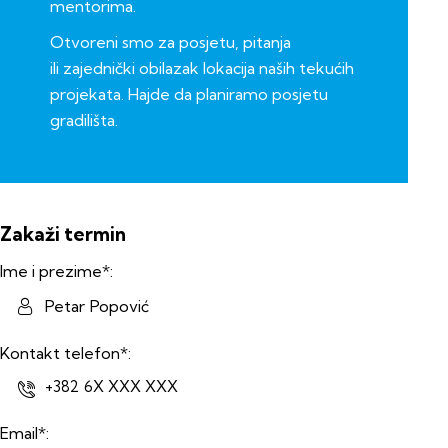
mentorima.
Otvoreni smo za posjetu, pitanja
ili zajednički obilazak lokacija naših tekućih
projekata. Hajde da planiramo posjetu
gradilišta.
Zakaži termin
Ime i prezime*:
Kontakt telefon*:
Email*: