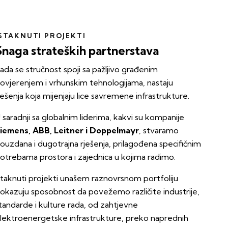
STAKNUTI PROJEKTI
Snaga strateških partnerstava
ada se stručnost spoji sa pažljivo građenim
ovjerenjem i vrhunskim tehnologijama, nastaju
ješenja koja mijenjaju lice savremene infrastrukture.
 saradnji sa globalnim liderima, kakvi su kompanije
iemens, ABB, Leitner i Doppelmayr
, stvaramo
ouzdana i dugotrajna rješenja, prilagođena specifičnim
otrebama prostora i zajednica u kojima radimo.
staknuti projekti unašem raznovrsnom portfoliju
okazuju sposobnost da povežemo različite industrije,
tandarde i kulture rada, od zahtjevne
lektroenergetske infrastrukture, preko naprednih