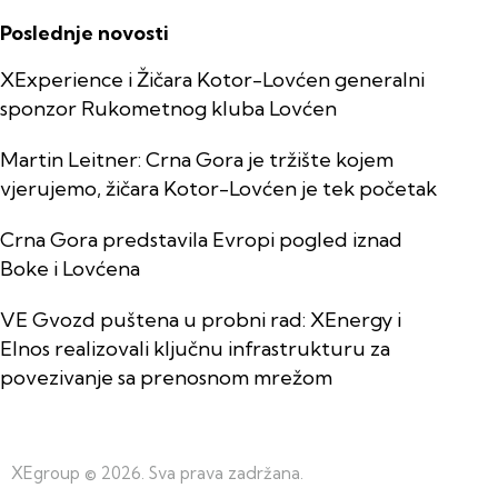
Poslednje novosti
XExperience i Žičara Kotor-Lovćen generalni
sponzor Rukometnog kluba Lovćen
Martin Leitner: Crna Gora je tržište kojem
vjerujemo, žičara Kotor-Lovćen je tek početak
Crna Gora predstavila Evropi pogled iznad
Boke i Lovćena
VE Gvozd puštena u probni rad: XEnergy i
Elnos realizovali ključnu infrastrukturu za
povezivanje sa prenosnom mrežom
XEgroup
© 2026. Sva prava zadržana.