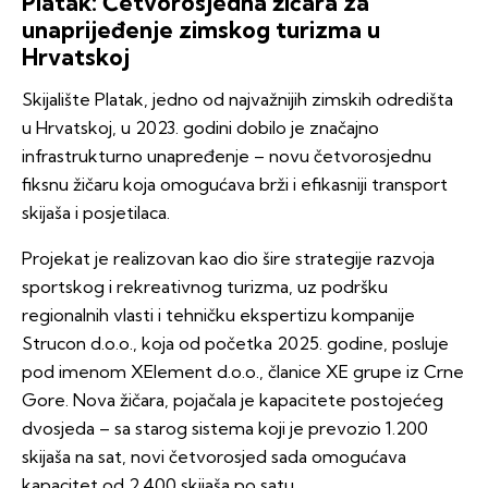
Platak: Četvorosjedna žičara za
unaprijeđenje zimskog turizma u
Hrvatskoj
Skijalište Platak, jedno od najvažnijih zimskih odredišta
u Hrvatskoj, u 2023. godini dobilo je značajno
infrastrukturno unapređenje – novu četvorosjednu
fiksnu žičaru koja omogućava brži i efikasniji transport
skijaša i posjetilaca.
Projekat je realizovan kao dio šire strategije razvoja
sportskog i rekreativnog turizma, uz podršku
regionalnih vlasti i tehničku ekspertizu kompanije
Strucon d.o.o., koja od početka 2025. godine, posluje
pod imenom XElement d.o.o., članice XE grupe iz Crne
Gore. Nova žičara, pojačala je kapacitete postojećeg
dvosjeda – sa starog sistema koji je prevozio 1.200
skijaša na sat, novi četvorosjed sada omogućava
kapacitet od 2.400 skijaša po satu.