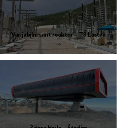
Varijabilni šant reaktor – TS Lastva
Žičara Hajla – Štedim