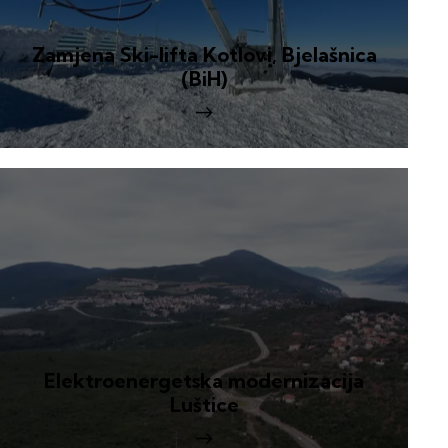
Zamjena Ski-lifta Kotlovi, Bjelašnica
(BiH)
Elektroenergetska modernizacija
Luštice