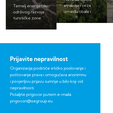
atrakcija i veza
Temelj energetski
između obale i
održivog razvoja
zaleđa Herceg
turističke zone
Novog.
Luštica.
Prijavite nepravilnost
Organizacija podstiče etičko poslovanje i
poštovanje prava i omogućava anonimnu
i povjerljivu prijavu sumnje u bilo koji vid
nepravilnosti.
Pošaljite prigovor putem e-maila:
prigovori@xegroup.eu