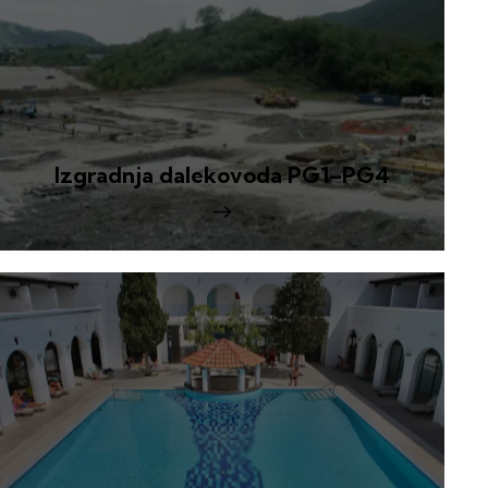
Izgradnja dalekovoda PG1–PG4