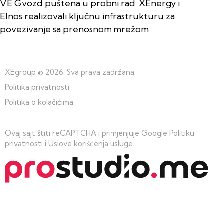
VE Gvozd puštena u probni rad: XEnergy i
Elnos realizovali ključnu infrastrukturu za
povezivanje sa prenosnom mrežom
XEgroup
© 2026. Sva prava zadržana.
Politika privatnosti
Politika o kolačićima
Ovaj sajt štiti reCAPTCHA i primjenjuje Google
Politiku
privatnosti
i
Uslove korišćenja usluge
.