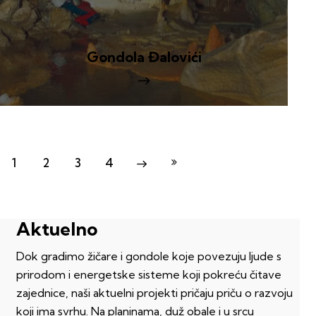
Gondola Đalovići
1
2
3
Last
4
Next
Aktuelno
Dok gradimo žičare i gondole koje povezuju ljude s
prirodom i energetske sisteme koji pokreću čitave
zajednice, naši aktuelni projekti pričaju priču o razvoju
koji ima svrhu. Na planinama, duž obale i u srcu