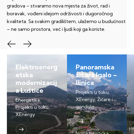
gradova – stvaramo nova mjesta za život, rad i
boravak, vođeni idejom održivosti i dugoročnog
kvaliteta. Sa svakim gradilištem, ulažemo u budućnost
– ne samo prostora, već i ljudi koji ga koriste.
Elektroenerg
Panoramska
etska
žičara Igalo –
modernizacij
Ilinica
a Luštice
Projekti u toku,
XEnergy,
Žičare i
Energetika,
gondole
Projekti u toku,
XEnergy
Nova turistička