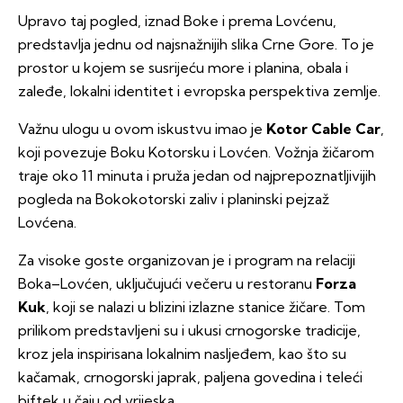
Upravo taj pogled, iznad Boke i prema Lovćenu,
predstavlja jednu od najsnažnijih slika Crne Gore. To je
prostor u kojem se susrijeću more i planina, obala i
zaleđe, lokalni identitet i evropska perspektiva zemlje.
Važnu ulogu u ovom iskustvu imao je
Kotor Cable Car
,
koji povezuje Boku Kotorsku i Lovćen. Vožnja žičarom
traje oko 11 minuta i pruža jedan od najprepoznatljivijih
pogleda na Bokokotorski zaliv i planinski pejzaž
Lovćena.
Za visoke goste organizovan je i program na relaciji
Boka–Lovćen, uključujući večeru u restoranu
Forza
Kuk
, koji se nalazi u blizini izlazne stanice žičare. Tom
prilikom predstavljeni su i ukusi crnogorske tradicije,
kroz jela inspirisana lokalnim nasljeđem, kao što su
kačamak, crnogorski japrak, paljena govedina i teleći
biftek u čaju od vrijeska.