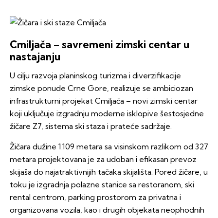
Cmiljača – savremeni zimski centar u
nastajanju
U cilju razvoja planinskog turizma i diverzifikacije
zimske ponude Crne Gore, realizuje se ambiciozan
infrastrukturni projekat Cmiljača – novi zimski centar
koji uključuje izgradnju moderne isklopive šestosjedne
žičare Z7, sistema ski staza i prateće sadržaje.
Žičara dužine 1.109 metara sa visinskom razlikom od 327
metara projektovana je za udoban i efikasan prevoz
skijaša do najatraktivnijih tačaka skijališta. Pored žičare, u
toku je izgradnja polazne stanice sa restoranom, ski
rental centrom, parking prostorom za privatna i
organizovana vozila, kao i drugih objekata neophodnih