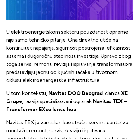
U elektroenergetskom sektoru pouzdanost opreme
nije samo tehničko pitanje. Ona direktno utiče na
kontinuitet napajanja, sigurnost postrojenja, efikasnost
sistema i dugoročnu stabilnost investicija. Upravo zbog
toga servis, remont, revizija i ispitivanje transformatora
predstavljaju jednu od ključnih tačaka u životnom
ciklusu elektroenergetske infrastrukture.
U tom kontekstu,
Navitas DOO Beograd
, članica
XE
Grupe
, razvija specijalizovani ogranak
Navitas TEX –
Transformer EXcellence hub
.
Navitas TEX je zamišljen kao stručni servisni centar za
montažu, remont, servis, reviziju i ispitivanje
energetskih i distributivnih transformatora na terenu,