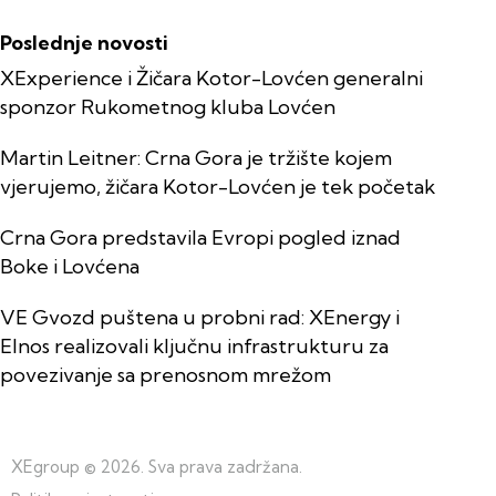
Poslednje novosti
XExperience i Žičara Kotor-Lovćen generalni
sponzor Rukometnog kluba Lovćen
Martin Leitner: Crna Gora je tržište kojem
vjerujemo, žičara Kotor-Lovćen je tek početak
Crna Gora predstavila Evropi pogled iznad
Boke i Lovćena
VE Gvozd puštena u probni rad: XEnergy i
Elnos realizovali ključnu infrastrukturu za
povezivanje sa prenosnom mrežom
XEgroup
© 2026. Sva prava zadržana.