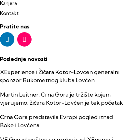
Karijera
Kontakt
Pratite nas
Poslednje novosti
XExperience i Žičara Kotor-Lovćen generalni
sponzor Rukometnog kluba Lovćen
Martin Leitner: Crna Gora je tržište kojem
vjerujemo, žičara Kotor-Lovćen je tek početak
Crna Gora predstavila Evropi pogled iznad
Boke i Lovćena
VE Gvozd puštena u probni rad: XEnergy i