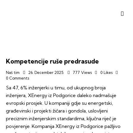
Kompetencije ruše predrasude
Naš tim
26. December 2025.
777
Views
0
Likes
0
Comments
Sa 47, 6% inženjerki u timu, od ukupnog broja
inženjera, XEnergy iz Podgorice daleko nadmašuje
evropski prosjek. U kompaniji gdje su energetski,
građevinski i projekti žičara i gondola, uslovljeni
preciznim inženjerskim standardima, ključna riječ je
povjerenje. Kompanija XEnergy iz Podgorice pažljivo