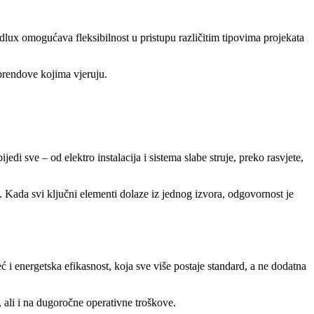
ux omogućava fleksibilnost u pristupu različitim tipovima projekata
 brendove kojima vjeruju.
edi sve – od elektro instalacija i sistema slabe struje, preko rasvjete,
 Kada svi ključni elementi dolaze iz jednog izvora, odgovornost je
 i energetska efikasnost, koja sve više postaje standard, a ne dodatna
 ali i na dugoročne operativne troškove.