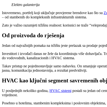
Elektro galanterija
Istovremeno, portfelj koji uključuje provjerene brendove kao što su
Z
– od stambenih do kompleksnih infrastrukturnih sistema.
Zato je važno razumjeti tržišnu realnost: korisnici ne traže “veleprod
Od proizvoda do rješenja
Jedan od najvažnijih pomaka na tržištu jeste prelazak sa prodaje pojed
Investitori i izvođači danas ne žele da koordiniraju više dobavljača. Tr
do vodovodnih, kanalizacionih i HVAC sistema.
Takav pristup ne pojednostavljuje samo nabavku. On smanjuje operativ
jasna, komunikacija jednostavnija, a rezultat predvidiviji.
HVAC kao ključni segment savremenih ob
U posljednjih nekoliko godina,
HVAC sistemi
postali su jedan od cen
vrijednost.
Posebno u hotelima, stambenim kompleksima i poslovnim objektima, sist