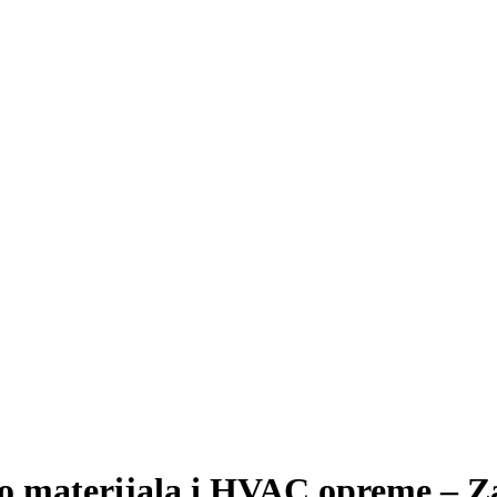
ro materijala i HVAC opreme – Za