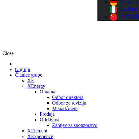
Deutsch
Italiano
中文 (简
Close
O grupi
Članice grupe
XE
XEnergy
O nama
Odbor direktora
Odbor za reviziju
Menadžment
Prodaja
Održivost
Zahtjev za sponzorstvo
XElement
XExperience