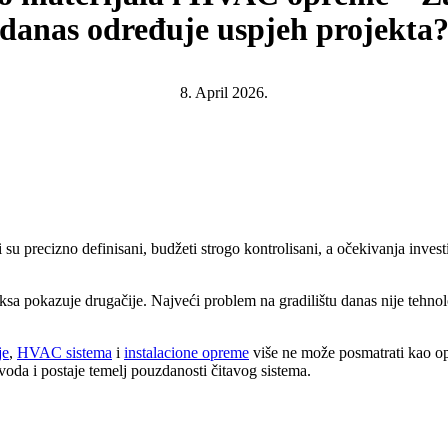
danas određuje uspjeh projekta
8. April 2026.
 su precizno definisani, budžeti strogo kontrolisani, a očekivanja invest
raksa pokazuje drugačije. Najveći problem na gradilištu danas nije tehno
je
,
HVAC sistema
i
instalacione opreme
više ne može posmatrati kao ope
voda i postaje temelj pouzdanosti čitavog sistema.