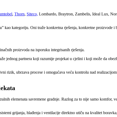
umtobel
,
Thorn
,
Siteco,
Lombardo, Braytron, Zambelis, Ideal Lux, Nordl
aju” kao kategoriju. Oni traže konkretna rješenja, konkretne proizvode i
inačnih proizvoda na isporuku integrisanih rješenja.
aže jednog partnera koji razumije projekat u cjelini i koji može da obezbij
ni rizik, ubrzava procese i omogućava veću kontrolu nad realizacijom.
jekata
tralnih elemenata savremene gradnje. Razlog za to nije samo komfor, već
emi grijanja, hlađenja i ventilacije direktno utiču na kvalitet boravka,