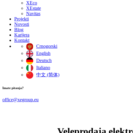
XEco
XEstate
Navitas
Projekti
Novosti
Blog
Karijera
Kontakt
Crnogorski
English
Deutsch
Italiano
中文 (简体)
Imate pitanja?
office@xegroup.eu
Veleprodaja elekt