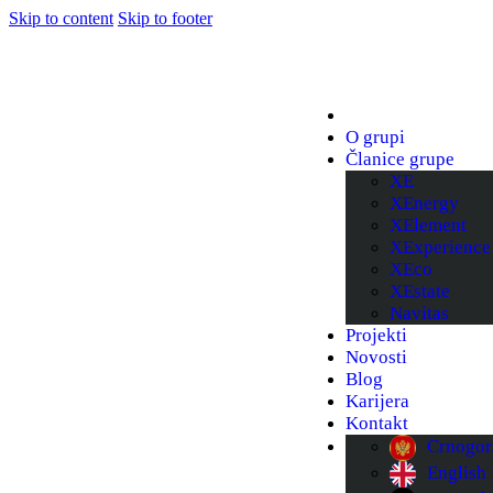
Skip to content
Skip to footer
O grupi
Članice grupe
XE
XEnergy
XElement
XExperience
XEco
XEstate
Navitas
Projekti
Novosti
Blog
Karijera
Kontakt
Crnogor
English