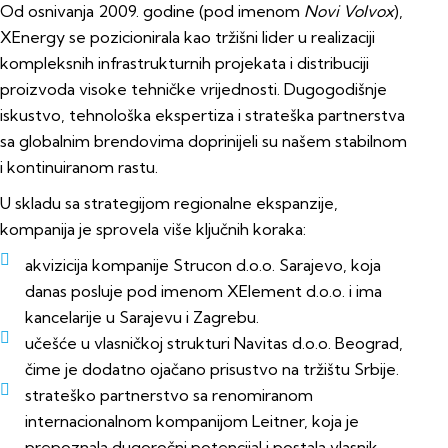
Od osnivanja 2009. godine (pod imenom
Novi Volvox
),
XEnergy se pozicionirala kao tržišni lider u realizaciji
kompleksnih infrastrukturnih projekata i distribuciji
proizvoda visoke tehničke vrijednosti. Dugogodišnje
iskustvo, tehnološka ekspertiza i strateška partnerstva
sa globalnim brendovima doprinijeli su našem stabilnom
i kontinuiranom rastu.
U skladu sa strategijom regionalne ekspanzije,
kompanija je sprovela više ključnih koraka:
akvizicija kompanije Strucon d.o.o. Sarajevo, koja
danas posluje pod imenom XElement d.o.o. i ima
kancelarije u Sarajevu i Zagrebu.
učešće u vlasničkoj strukturi Navitas d.o.o. Beograd,
čime je dodatno ojačano prisustvo na tržištu Srbije.
strateško partnerstvo sa renomiranom
internacionalnom kompanijom Leitner, koja je
prepoznala dugoročni potencijal i postala vlasnik