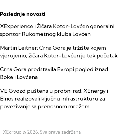
Poslednje novosti
XExperience i Žičara Kotor-Lovćen generalni
sponzor Rukometnog kluba Lovćen
Martin Leitner: Crna Gora je tržište kojem
vjerujemo, žičara Kotor-Lovćen je tek početak
Crna Gora predstavila Evropi pogled iznad
Boke i Lovćena
VE Gvozd puštena u probni rad: XEnergy i
Elnos realizovali ključnu infrastrukturu za
povezivanje sa prenosnom mrežom
XEgroup
© 2026. Sva prava zadržana.