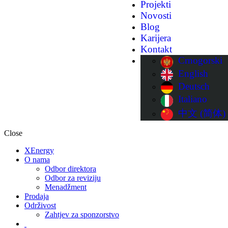
Projekti
Novosti
Blog
Karijera
Kontakt
Crnogorski
English
Deutsch
Italiano
中文 (简体)
Close
XEnergy
O nama
Odbor direktora
Odbor za reviziju
Menadžment
Prodaja
Održivost
Zahtjev za sponzorstvo