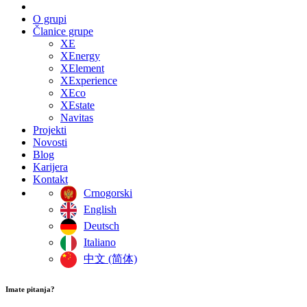
O grupi
Članice grupe
XE
XEnergy
XElement
XExperience
XEco
XEstate
Navitas
Projekti
Novosti
Blog
Karijera
Kontakt
Crnogorski
English
Deutsch
Italiano
中文 (简体)
Imate pitanja?