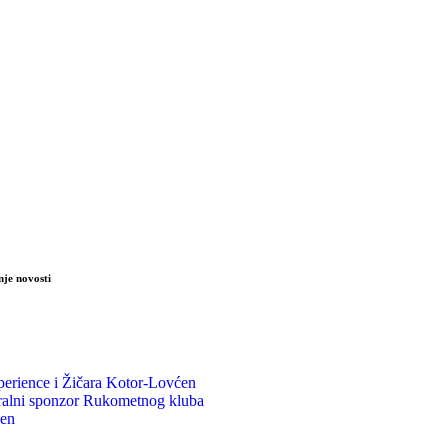
nje novosti
erience i Žičara Kotor-Lovćen
ralni sponzor Rukometnog kluba
en