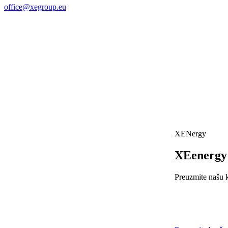
office@xegroup.eu
XENergy
X
E
energy
Preuzmite našu k