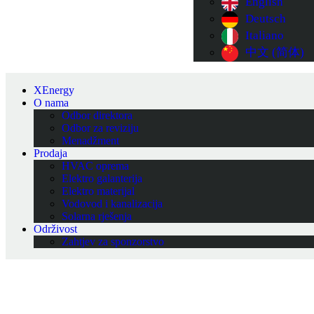
English
Deutsch
Italiano
中文 (简体)
XEnergy
O nama
Odbor direktora
Odbor za reviziju
Menadžment
Prodaja
HVAC oprema
Elektro galanterija
Elektro materijal
Vodovod i kanalizacija
Solarna rješenja
Održivost
Zahtjev za sponzorstvo