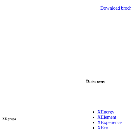
Download broch
Članice grupe
XEnergy
XElement
XE grupa
XExperience
XEco