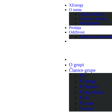
XEnergy
O nama
Odbor direktora
Odbor za reviziju
Menadžment
Prodaja
Održivost
Zahtjev za sponzors
O grupi
Članice grupe
XE
XEnergy
XElement
XExperience
XEco
XEstate
Navitas