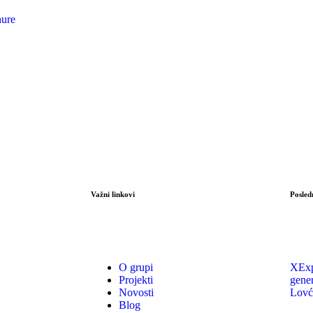
ure
Važni linkovi
Posled
O grupi
XExp
Projekti
gene
Novosti
Lovć
Blog