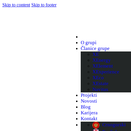
Skip to content
Skip to footer
O grupi
Članice grupe
XE
XEnergy
XElement
XExperience
XEco
XEstate
Navitas
Projekti
Novosti
Blog
Karijera
Kontakt
Crnogorski