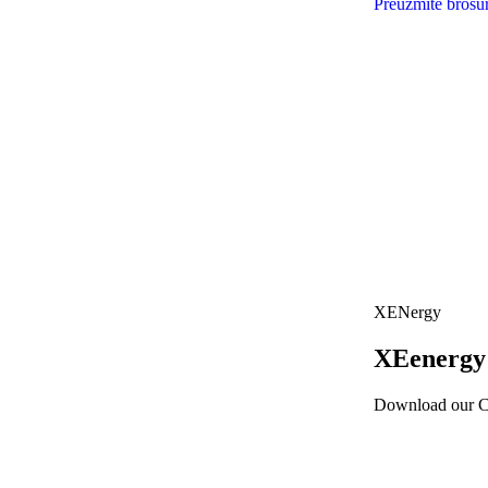
Preuzmite brošu
XENergy
X
E
energy
Download our Co