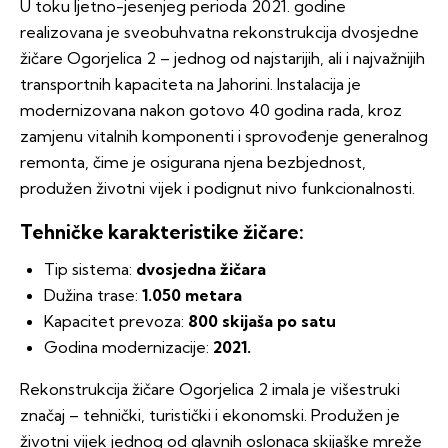
U toku ljetno-jesenjeg perioda 2021. godine
realizovana je sveobuhvatna rekonstrukcija dvosjedne
žičare Ogorjelica 2 – jednog od najstarijih, ali i najvažnijih
transportnih kapaciteta na Jahorini. Instalacija je
modernizovana nakon gotovo 40 godina rada, kroz
zamjenu vitalnih komponenti i sprovođenje generalnog
remonta, čime je osigurana njena bezbjednost,
produžen životni vijek i podignut nivo funkcionalnosti.
Tehničke karakteristike žičare:
Tip sistema:
dvosjedna žičara
Dužina trase:
1.050 metara
Kapacitet prevoza:
800 skijaša po satu
Godina modernizacije:
2021.
Rekonstrukcija žičare Ogorjelica 2 imala je višestruki
značaj – tehnički, turistički i ekonomski. Produžen je
životni vijek jednog od glavnih oslonaca skijaške mreže