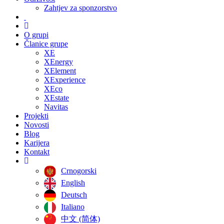
Zahtjev za sponzorstvo
O grupi
Članice grupe
XE
XEnergy
XElement
XExperience
XEco
XEstate
Navitas
Projekti
Novosti
Blog
Karijera
Kontakt
Crnogorski
English
Deutsch
Italiano
中文 (简体)