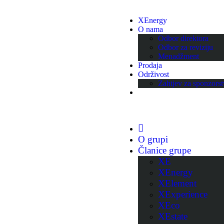
XEnergy
O nama
Odbor direktora
Odbor za reviziju
Menadžment
Prodaja
Održivost
Zahtjev za sponzors
O grupi
Članice grupe
XE
XEnergy
XElement
XExperience
XEco
XEstate