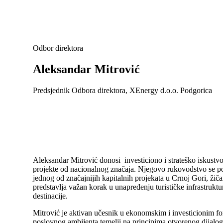
Odbor direktora
Aleksandar Mitrović
Predsjednik Odbora direktora, XEnergy d.o.o. Podgorica
Aleksandar Mitrović donosi investiciono i strateško iskustvo
projekte od nacionalnog značaja. Njegovo rukovodstvo se pos
jednog od značajnijih kapitalnih projekata u Crnoj Gori, žič
predstavlja važan korak u unapređenju turističke infrastruktur
destinacije.
Mitrović je aktivan učesnik u ekonomskim i investicionim f
poslovnog ambijenta temelji na principima otvorenog dijalo