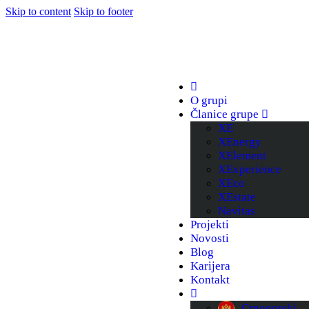
Skip to content
Skip to footer
O grupi
Članice grupe
XE
XEnergy
XElement
XExperience
XEco
XEstate
Navitas
Projekti
Novosti
Blog
Karijera
Kontakt
Crnogorski