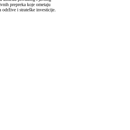
ativnih prepreka koje ometaju
držive i strateške investicije.