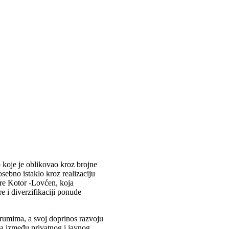
 koje je oblikovao kroz brojne
ebno istaklo kroz realizaciju
are Kotor -Lovćen, koja
e i diverzifikaciji ponude
orumima, a svoj doprinos razvoju
ga između privatnog i javnog