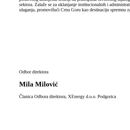
sektora. Zalaže se za uklanjanje institucionalnih i administr
ulaganja, promovišući Crnu Goru kao destinaciju spremnu za o
Odbor direktora
Mila Milović
Članica Odbora direktora, XEnergy d.o.o. Podgorica