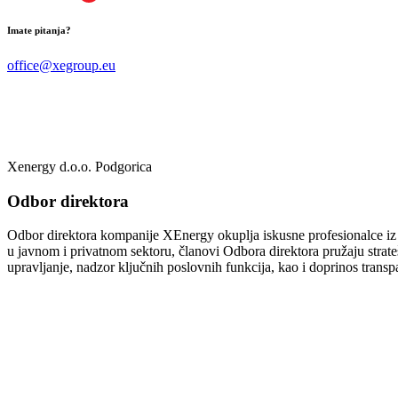
Imate pitanja?
office@xegroup.eu
Xenergy d.o.o. Podgorica
Odbor direktora
Odbor direktora kompanije XEnergy okuplja iskusne profesionalce iz ob
u javnom i privatnom sektoru, članovi Odbora direktora pružaju stra
upravljanje, nadzor ključnih poslovnih funkcija, kao i doprinos transp