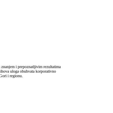
 znanjem i prepoznatljivim rezultatima
Njihova uloga obuhvata korporativno
Gori i regionu.