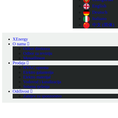
English
Deutsch
Italiano
中文 (简体)
XEnergy
O nama
Odbor direktora
Odbor za reviziju
Menadžment
Prodaja
HVAC oprema
Elektro galanterija
Elektro materijal
Vodovod i kanalizacija
Solarna rješenja
Održivost
Zahtjev za sponzorstvo