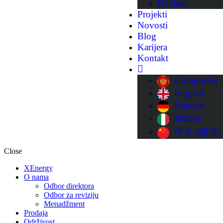
Navitas
Projekti
Novosti
Blog
Karijera
Kontakt
Crnogorski
English
Deutsch
Italiano
中文 (简体)
Close
XEnergy
O nama
Odbor direktora
Odbor za reviziju
Menadžment
Prodaja
Održivost