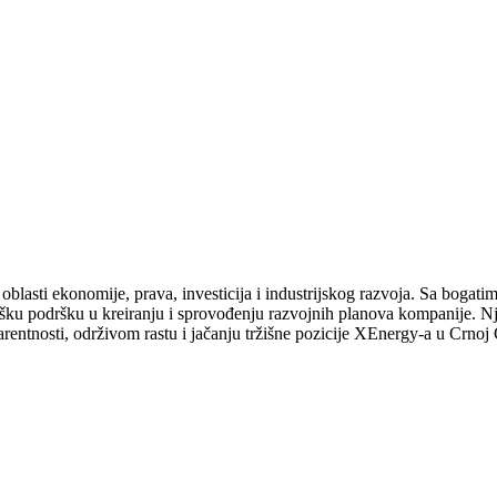
lasti ekonomije, prava, investicija i industrijskog razvoja. Sa bogatim
tešku podršku u kreiranju i sprovođenju razvojnih planova kompanije. 
arentnosti, održivom rastu i jačanju tržišne pozicije XEnergy-a u Crnoj 