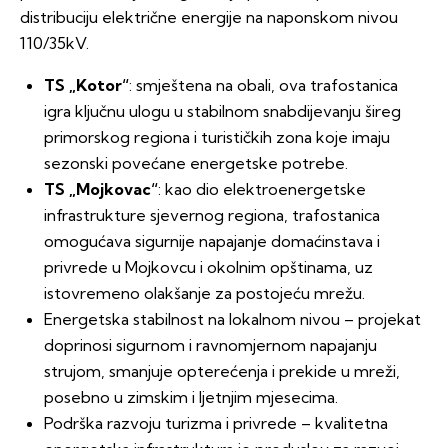
distribuciju električne energije na naponskom nivou
110/35kV.
TS „Kotor“
: smještena na obali, ova trafostanica
igra ključnu ulogu u stabilnom snabdijevanju šireg
primorskog regiona i turističkih zona koje imaju
sezonski povećane energetske potrebe.
TS „Mojkovac“
: kao dio elektroenergetske
infrastrukture sjevernog regiona, trafostanica
omogućava sigurnije napajanje domaćinstava i
privrede u Mojkovcu i okolnim opštinama, uz
istovremeno olakšanje za postojeću mrežu.
Energetska stabilnost na lokalnom nivou – projekat
doprinosi sigurnom i ravnomjernom napajanju
strujom, smanjuje opterećenja i prekide u mreži,
posebno u zimskim i ljetnjim mjesecima.
Podrška razvoju turizma i privrede – kvalitetna