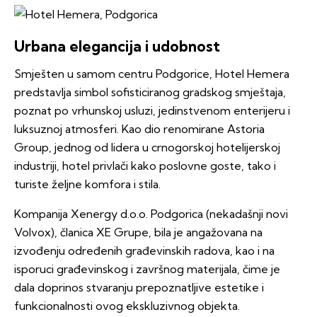
Urbana elegancija i udobnost
Smješten u samom centru Podgorice, Hotel Hemera
predstavlja simbol sofisticiranog gradskog smještaja,
poznat po vrhunskoj usluzi, jedinstvenom enterijeru i
luksuznoj atmosferi. Kao dio renomirane Astoria
Group, jednog od lidera u crnogorskoj hotelijerskoj
industriji, hotel privlači kako poslovne goste, tako i
turiste željne komfora i stila.
Kompanija Xenergy d.o.o. Podgorica (nekadašnji novi
Volvox), članica XE Grupe, bila je angažovana na
izvođenju određenih građevinskih radova, kao i na
isporuci građevinskog i završnog materijala, čime je
dala doprinos stvaranju prepoznatljive estetike i
funkcionalnosti ovog ekskluzivnog objekta.