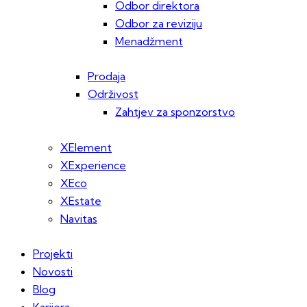
Odbor direktora
Odbor za reviziju
Menadžment
Prodaja
Održivost
Zahtjev za sponzorstvo
XElement
XExperience
XEco
XEstate
Navitas
Projekti
Novosti
Blog
Karijera