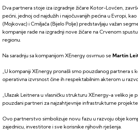
Dva partnera stoje iza izgradnje žičare Kotor-Lovćen, završe
pećini, jednoj od najdužih i najočuvanijih pećina u Evropi, kao
(Mojkovac) i Cmiljača (Bijelo Polje) predstavljaju važan seg
kompanije rade na izgradnji nove žičare na Crvenom spustu n
regionu.
Na saradnju sa kompanijom XEnergy osvrnuo se
Martin Lei
„U kompaniji XEnergy pronašli smo pouzdanog partnera s kojim
operativna izvrsnost čine ih respektabilnim akterom u razvoj
„Ulazak Leitnera u vlasničku strukturu XEnergy-a veliko je 
pouzdani partneri za najzahtjevnije infrastrukturne proje
Ovo partnerstvo simbolizuje novu fazu u razvoju obje kompa
zajednicu, investitore i sve korisnike njihovih rješenja.