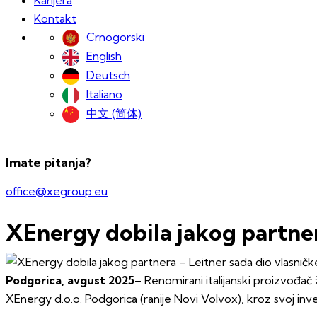
Kontakt
Crnogorski
English
Deutsch
Italiano
中文 (简体)
Imate pitanja?
office@xegroup.eu
XEnergy dobila jakog partner
Podgorica, avgust 2025
– Renomirani italijanski proizvođač 
XEnergy d.o.o. Podgorica (ranije Novi Volvox), kroz svoj inv