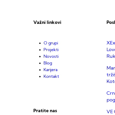
Važni linkovi
Pos
XEx
O grupi
Lov
Projekti
Ruk
Novosti
Blog
Mar
Karijera
trž
Kontakt
Kot
Crn
pog
Pratite nas
VE 