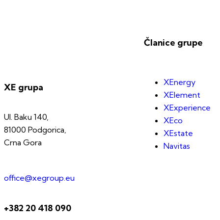
Članice grupe
XEnergy
XE grupa
XElement
XExperience
Ul. Baku 140,
XEco
81000 Podgorica,
XEstate
Crna Gora
Navitas
office@xegroup.eu
+382 20 418 090