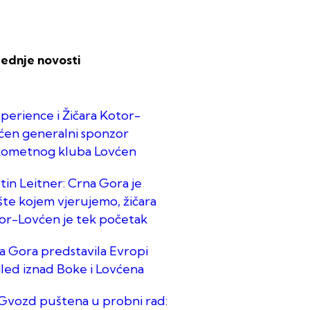
lednje novosti
perience i Žičara Kotor-
ćen generalni sponzor
ometnog kluba Lovćen
tin Leitner: Crna Gora je
ište kojem vjerujemo, žičara
or-Lovćen je tek početak
a Gora predstavila Evropi
led iznad Boke i Lovćena
Gvozd puštena u probni rad: