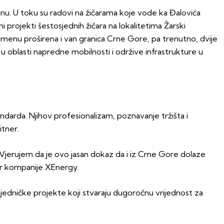
šinu. U toku su radovi na žičarama koje vode ka Đalovića
ni projekti šestosjednih žičara na lokalitetima Žarski
remenu proširena i van granica Crne Gore, pa trenutno, dvije
 oblasti napredne mobilnosti i održive infrastrukture u
ndarda. Njihov profesionalizam, poznavanje tržišta i
itner.
 Vjerujem da je ovo jasan dokaz da i iz Crne Gore dolaze
tor kompanije XEnergy.
jedničke projekte koji stvaraju dugoročnu vrijednost za