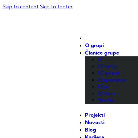
Skip to content
Skip to footer
O grupi
Članice grupe
XE
XEnergy
XElement
XExperience
XEco
XEstate
Navitas
Projekti
Novosti
Blog
Karijera