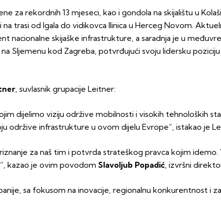
ne za rekordnih 13 mjeseci, kao i gondola na skijalištu u Kola
 i na trasi od Igala do vidikovca Ilinica u Herceg Novom. Aktuel
ment nacionalne skijaške infrastrukture, a saradnja je u međuv
a Sljemenu kod Zagreba, potvrđujući svoju lidersku poziciju u
tner
, suvlasnik grupacije Leitner:
 dijelimo viziju održive mobilnosti i visokih tehnoloških sta
u održive infrastrukture u ovom dijelu Evrope“, istakao je Le
priznanje za naš tim i potvrda strateškog pravca kojim idemo.
kte“, kazao je ovim povodom
Slavoljub Popadić
, izvršni direk
nije, sa fokusom na inovacije, regionalnu konkurentnost i za