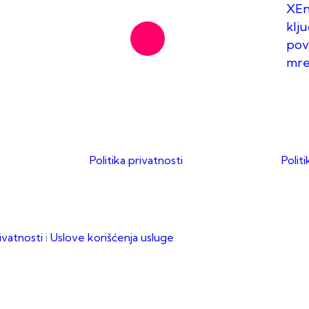
XEne
klj
pov
mr
Politika privatnosti
Polit
rivatnosti
i
Uslove korišćenja usluge
.