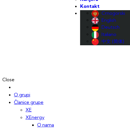
Kontakt
Crnogorski
English
Deutsch
Italiano
中文 (简体)
Close
O grupi
Članice grupe
XE
XEnergy
O nama