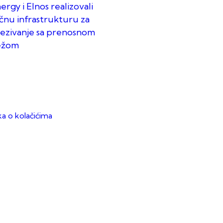
rgy i Elnos realizovali
učnu infrastrukturu za
ezivanje sa prenosnom
ežom
ika o kolačićima