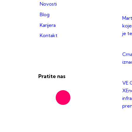
Novosti
Blog
Mart
Karijera
koje
je t
Kontakt
Crna
izna
Pratite nas
VE G
XEne
infr
pre