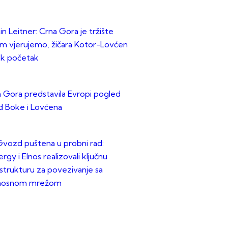
in Leitner: Crna Gora je tržište
m vjerujemo, žičara Kotor-Lovćen
ek početak
 Gora predstavila Evropi pogled
d Boke i Lovćena
vozd puštena u probni rad:
rgy i Elnos realizovali ključnu
astrukturu za povezivanje sa
nosnom mrežom