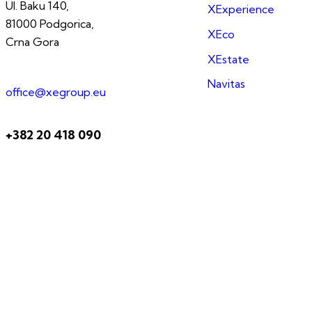
Ul. Baku 140,
XExperience
81000 Podgorica,
XEco
Crna Gora
XEstate
Navitas
office@xegroup.eu
+382 20 418 090