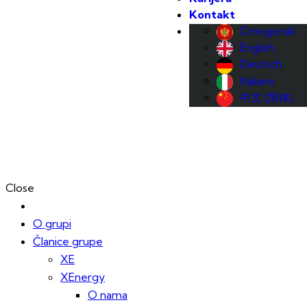
Kontakt
Crnogorski
English
Deutsch
Italiano
中文 (简体)
Close
O grupi
Članice grupe
XE
XEnergy
O nama