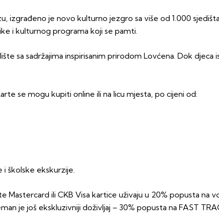
 izgrađeno je novo kulturno jezgro sa više od 1.000 sjedišta.
ke i kulturnog programa koji se pamti.
šte sa sadržajima inspirisanim prirodom Lovćena. Dok djeca ist
e se mogu kupiti online ili na licu mjesta, po cijeni od:
 školske ekskurzije.
iste Mastercard ili CKB Visa kartice uživaju u 20% popusta na 
preman je još ekskluzivniji doživljaj – 30% popusta na FAST T