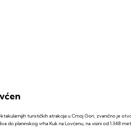
ovćen
akularnijih turističkih atrakcija u Crnoj Gori, zvanično je otv
va do planinskog vrha Kuk na Lovćenu, na visini od 1.348 met