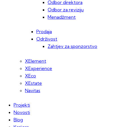
Odbor direktora
Odbor za reviziju
Menadžment
Prodaja
Održivost
Zahtjev za sponzorstvo
XElement
XExperience
XEco
XEstate
Navitas
Projekti
Novosti
Blog
Karijera