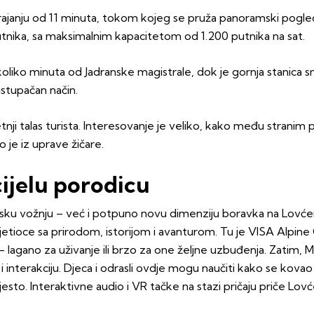
anju od 11 minuta, tokom kojeg se pruža panoramski pogled na
utnika, sa maksimalnim kapacitetom od 1.200 putnika na sat.
liko minuta od Jadranske magistrale, dok je gornja stanica sm
istupačan način.
tnji talas turista. Interesovanje je veliko, kako među strani
o je iz uprave žičare.
cijelu porodicu
 vožnju – već i potpuno novu dimenziju boravka na Lovćenu. 
sjetioce sa prirodom, istorijom i avanturom. Tu je VISA Alpine
 lagano za uživanje ili brzo za one željne uzbuđenja. Zatim, M
interakciju. Djeca i odrasli ovdje mogu naučiti kako se kovao š
jesto. Interaktivne audio i VR tačke na stazi pričaju priče Lov