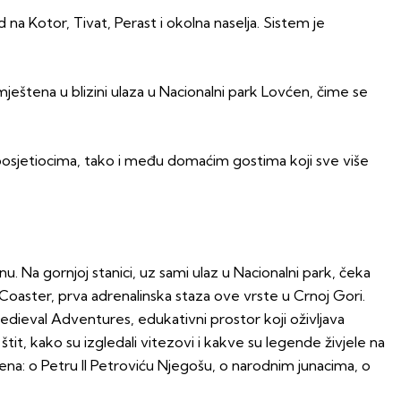
 Kotor, Tivat, Perast i okolna naselja. Sistem je
ještena u blizini ulaza u Nacionalni park Lovćen, čime se
m posjetiocima, tako i među domaćim gostima koji sve više
Na gornjoj stanici, uz sami ulaz u Nacionalni park, čeka
 Coaster, prva adrenalinska staza ove vrste u Crnoj Gori.
edieval Adventures, edukativni prostor koji oživljava
tit, kako su izgledali vitezovi i kakve su legende živjele na
ćena: o Petru II Petroviću Njegošu, o narodnim junacima, o