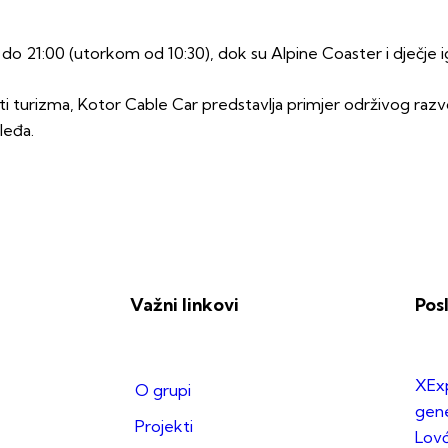
o 21:00 (utorkom od 10:30), dok su Alpine Coaster i dječje i
sti turizma, Kotor Cable Car predstavlja primjer održivog razvo
leđa.
Važni linkovi
Pos
XExp
O grupi
gene
Projekti
Lov