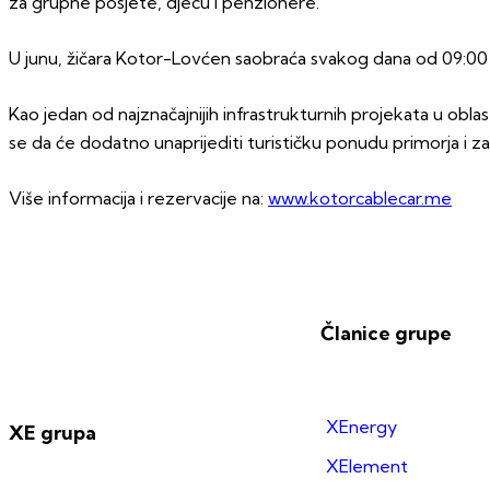
za grupne posjete, djecu i penzionere.
U junu, žičara Kotor-Lovćen saobraća svakog dana od 09:00 d
Kao jedan od najznačajnijih infrastrukturnih projekata u obla
se da će dodatno unaprijediti turističku ponudu primorja i za
Više informacija i rezervacije na:
www.kotorcablecar.me
Članice grupe
XEnergy
XE grupa
XElement