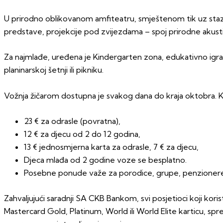
U prirodno oblikovanom amfiteatru, smještenom tik uz stazu,
predstave, projekcije pod zvijezdama – spoj prirodne akusti
Za najmlađe, uređena je Kindergarten zona, edukativno igrali
planinarskoj šetnji ili pikniku.
Vožnja žičarom dostupna je svakog dana do kraja oktobra. Kart
23 € za odrasle (povratna),
12 € za djecu od 2 do 12 godina,
13 € jednosmjerna karta za odrasle, 7 € za djecu,
Djeca mlađa od 2 godine voze se besplatno.
Posebne ponude važe za porodice, grupe, penzionere i
Zahvaljujući saradnji SA CKB Bankom, svi posjetioci koji kor
Mastercard Gold, Platinum, World ili World Elite karticu, s