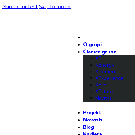
Skip to content
Skip to footer
O grupi
Članice grupe
XE
XEnergy
XElement
XExperience
XEco
XEstate
Navitas
Projekti
Novosti
Blog
Karijera