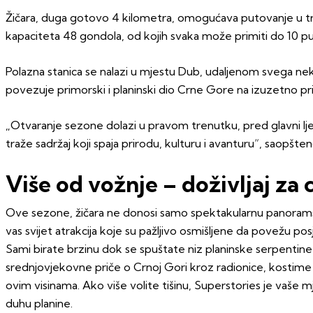
Žičara, duga gotovo 4 kilometra, omogućava putovanje u traj
kapaciteta 48 gondola, od kojih svaka može primiti do 10 p
Polazna stanica se nalazi u mjestu Dub, udaljenom svega neko
povezuje primorski i planinski dio Crne Gore na izuzetno pr
„Otvaranje sezone dolazi u pravom trenutku, pred glavni lje
traže sadržaj koji spaja prirodu, kulturu i avanturu“, saopšten
Više od vožnje – doživljaj za 
Ove sezone, žičara ne donosi samo spektakularnu panoramsku
vas svijet atrakcija koje su pažljivo osmišljene da povežu po
Sami birate brzinu dok se spuštate niz planinske serpentine-
srednjovjekovne priče o Crnoj Gori kroz radionice, kostime i 
ovim visinama. Ako više volite tišinu, Superstories je vaše m
duhu planine.