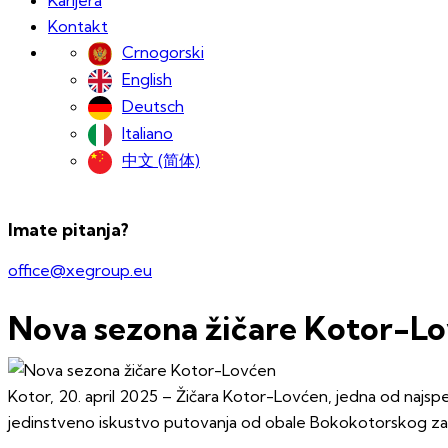
Kontakt
Crnogorski
English
Deutsch
Italiano
中文 (简体)
Imate pitanja?
office@xegroup.eu
Nova sezona žičare Kotor-L
Kotor, 20. april 2025 – Žičara Kotor-Lovćen, jedna od najspekt
jedinstveno iskustvo putovanja od obale Bokokotorskog zali