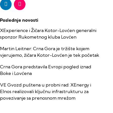
Poslednje novosti
XExperience i Žičara Kotor-Lovćen generalni
sponzor Rukometnog kluba Lovćen
Martin Leitner: Crna Gora je tržište kojem
vjerujemo, žičara Kotor-Lovćen je tek početak
Crna Gora predstavila Evropi pogled iznad
Boke i Lovćena
VE Gvozd puštena u probni rad: XEnergy i
Elnos realizovali ključnu infrastrukturu za
povezivanje sa prenosnom mrežom