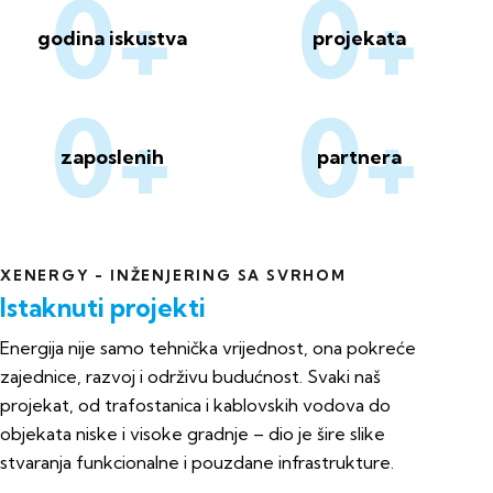
0+
0+
godina iskustva
projekata
0+
0+
zaposlenih
partnera
XENERGY - INŽENJERING SA SVRHOM
Istaknuti projekti
Energija nije samo tehnička vrijednost, ona pokreće
zajednice, razvoj i održivu budućnost. Svaki naš
projekat, od trafostanica i kablovskih vodova do
objekata niske i visoke gradnje – dio je šire slike
stvaranja funkcionalne i pouzdane infrastrukture.