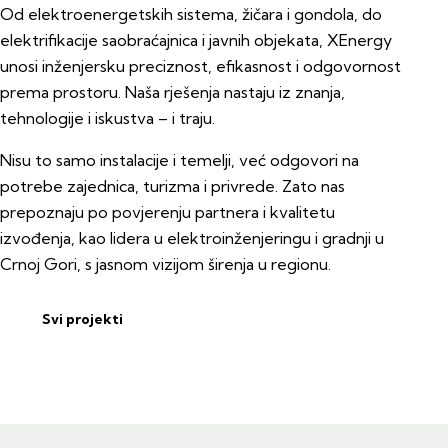
Od elektroenergetskih sistema, žičara i gondola, do
elektrifikacije saobraćajnica i javnih objekata, XEnergy
unosi inženjersku preciznost, efikasnost i odgovornost
prema prostoru. Naša rješenja nastaju iz znanja,
tehnologije i iskustva – i traju.
Nisu to samo instalacije i temelji, već odgovori na
potrebe zajednica, turizma i privrede. Zato nas
prepoznaju po povjerenju partnera i kvalitetu
izvođenja, kao lidera u elektroinženjeringu i gradnji u
Crnoj Gori, s jasnom vizijom širenja u regionu.
Svi projekti