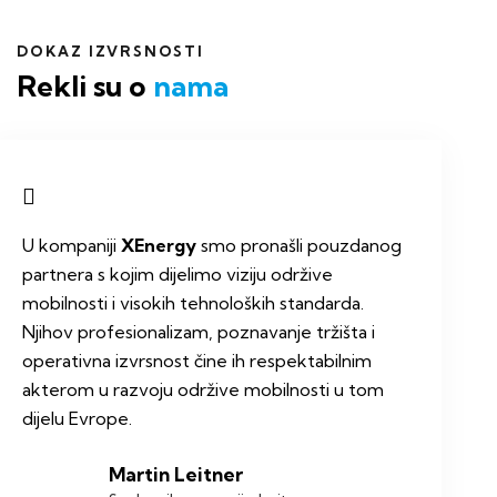
DOKAZ IZVRSNOSTI
Rekli su o
nama
U kompaniji
XEnergy
smo pronašli pouzdanog
partnera s kojim dijelimo viziju održive
mobilnosti i visokih tehnoloških standarda.
Njihov profesionalizam, poznavanje tržišta i
operativna izvrsnost čine ih respektabilnim
akterom u razvoju održive mobilnosti u tom
dijelu Evrope.
Martin Leitner