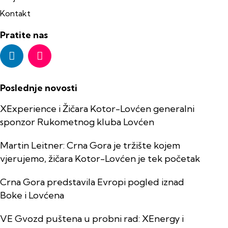
Kontakt
Pratite nas
Poslednje novosti
XExperience i Žičara Kotor-Lovćen generalni
sponzor Rukometnog kluba Lovćen
Martin Leitner: Crna Gora je tržište kojem
vjerujemo, žičara Kotor-Lovćen je tek početak
Crna Gora predstavila Evropi pogled iznad
Boke i Lovćena
VE Gvozd puštena u probni rad: XEnergy i