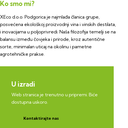
Ko smo mi?
XEco d.o.o. Podgorica je najmlađa članica grupe,
posvećena ekološkoj proizvodnji vina i vinskih destilata,
i inovacijama u poljoprivredi. Naša filozofija temelji se na
balansu između čovjeka i prirode, kroz autentične
sorte, minimalan uticaj na okolinu i pametne
agrotehničke prakse.
U izradi
Web stranica je trenutno u pripremi. Biće
dostupna uskoro.
Kontaktirajte nas