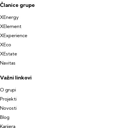
Članice grupe
XEnergy
XElement
XExperience
XEco
XEstate
Navitas
Važni linkovi
O grupi
Projekti
Novosti
Blog
Karijera