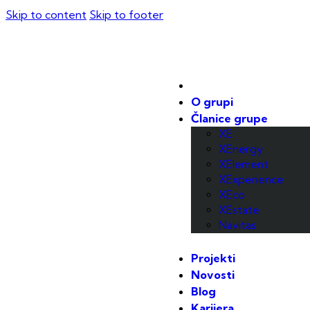
Skip to content
Skip to footer
O grupi
Članice grupe
XE
XEnergy
XElement
XExperience
XEco
XEstate
Navitas
Projekti
Novosti
Blog
Karijera