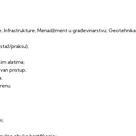
 Infrastrukture; Menadžment u građevinarstvu; Geotehnika; En
 staž/praksu);
kim alatima;
van pristup;
a;
renu.
i;
ručne obuke/sertifikacije;