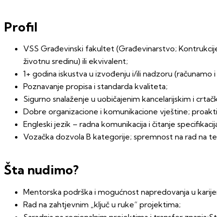
Profil
VSS Građevinski fakultet (Građevinarstvo; Kontrukcije;
životnu sredinu) ili ekvivalent;
1+ godina iskustva u izvođenju i/ili nadzoru (računamo i
Poznavanje propisa i standarda kvaliteta
;
Sigurno snalaženje u uobičajenim kancelarijskim i crtač
Dobre organizacione i komunikacione vještine; proakti
Engleski jezik – radna komunikacija i čitanje specifikacij
Vozačka dozvola B kategorije; spremnost na rad na te
Šta nudimo?
Mentorska podrška i mogućnost napredovanja u karijer
Rad na zahtjevnim „ključ u ruke“ projektima;
Saradnja na regionalnim projektima i transfer znanja;St