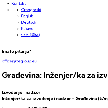
Kontakt
Crnogorski
English
Deutsch
Italiano
中文 (简体)
Imate pitanja?
office@xegroup.eu
Građevina: Inženjer/ka za iz
Izvođenje i nadzor
Inženjer/ka za izvođenje i nadzor – Građevina (ž/m