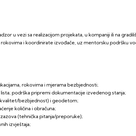
zor u vezi sa realizacijom projekata, u kompaniji ili na gra
i rokovima i koordinirate izvođače, uz mentorsku podršku vodeć
ikacijama, rokovima i mjerama bezbjednosti;
 lista; podrška pripremi dokumentacije izvedenog stanja;
(kvalitet/bezbjednost) i geodetom;
ćenje količina i obračuna;
 izazova (tehnička pitanja/preporuke);
nih izvještaja;