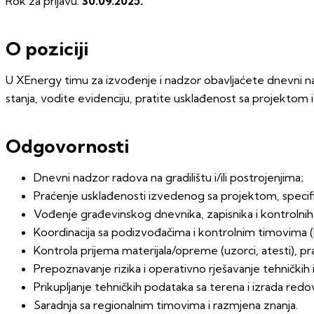
Rok za prijavu:
30.09.2025.
O poziciji
U XEnergy timu za izvođenje i nadzor obavljaćete dnevni nad
stanja, vodite evidenciju, pratite usklađenost sa projektom 
Odgovornosti
Dnevni nadzor radova na gradilištu i/ili postrojenjima;
Praćenje usklađenosti izvedenog sa projektom, specif
Vođenje građevinskog dnevnika, zapisnika i kontrolnih
Koordinacija sa podizvođačima i kontrolnim timovima 
Kontrola prijema materijala/opreme (uzorci, atesti), pra
Prepoznavanje rizika i operativno rješavanje tehničkih
Prikupljanje tehničkih podataka sa terena i izrada redov
Saradnja sa regionalnim timovima i razmjena znanja.