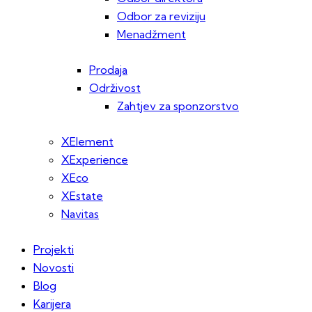
Odbor za reviziju
Menadžment
Prodaja
Održivost
Zahtjev za sponzorstvo
XElement
XExperience
XEco
XEstate
Navitas
Projekti
Novosti
Blog
Karijera