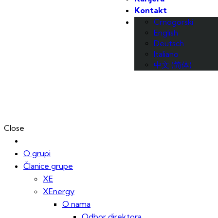
Kontakt
Crnogorski
English
Deutsch
Italiano
中文 (简体)
Close
O grupi
Članice grupe
XE
XEnergy
O nama
Odbor direktora