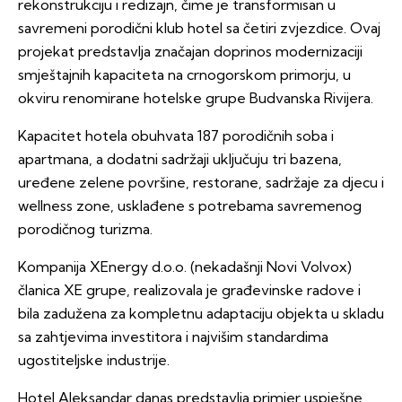
rekonstrukciju i redizajn, čime je transformisan u
savremeni porodični klub hotel sa četiri zvjezdice. Ovaj
projekat predstavlja značajan doprinos modernizaciji
smještajnih kapaciteta na crnogorskom primorju, u
okviru renomirane hotelske grupe Budvanska Rivijera.
Kapacitet hotela obuhvata 187 porodičnih soba i
apartmana, a dodatni sadržaji uključuju tri bazena,
uređene zelene površine, restorane, sadržaje za djecu i
wellness zone, usklađene s potrebama savremenog
porodičnog turizma.
Kompanija XEnergy d.o.o. (nekadašnji Novi Volvox)
članica XE grupe, realizovala je građevinske radove i
bila zadužena za kompletnu adaptaciju objekta u skladu
sa zahtjevima investitora i najvišim standardima
ugostiteljske industrije.
Hotel Aleksandar danas predstavlja primjer uspješne