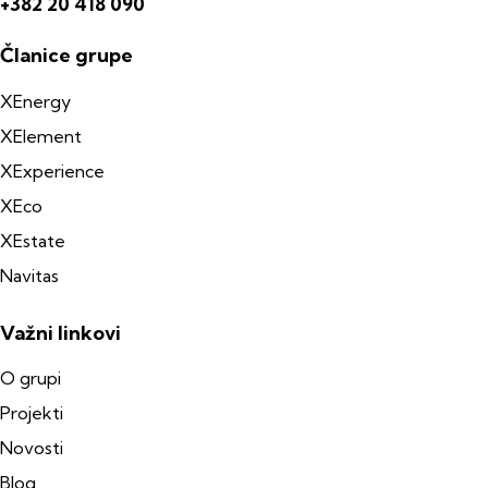
+382 20 418 090
Članice grupe
XEnergy
XElement
XExperience
XEco
XEstate
Navitas
Važni linkovi
O grupi
Projekti
Novosti
Blog