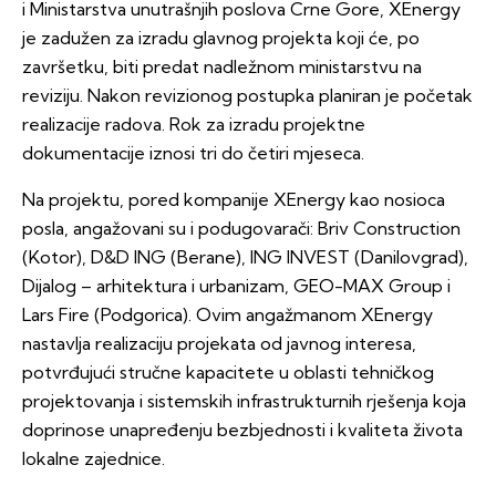
i Ministarstva unutrašnjih poslova Crne Gore, XEnergy
je zadužen za izradu glavnog projekta koji će, po
završetku, biti predat nadležnom ministarstvu na
reviziju. Nakon revizionog postupka planiran je početak
realizacije radova. Rok za izradu projektne
dokumentacije iznosi tri do četiri mjeseca.
Na projektu, pored kompanije XEnergy kao nosioca
posla, angažovani su i podugovarači: Briv Construction
(Kotor), D&D ING (Berane), ING INVEST (Danilovgrad),
Dijalog – arhitektura i urbanizam, GEO-MAX Group i
Lars Fire (Podgorica). Ovim angažmanom XEnergy
nastavlja realizaciju projekata od javnog interesa,
potvrđujući stručne kapacitete u oblasti tehničkog
projektovanja i sistemskih infrastrukturnih rješenja koja
doprinose unapređenju bezbjednosti i kvaliteta života
lokalne zajednice.