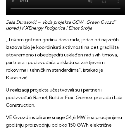
Saša Đurasović – Vođa projekta GCW „Green Gvozd“
ispred JV XEnergy Podgorica i Elnos Srbija
„Tokom gotovo godinu dana rada, jedan od najvećih
izazova bio je koordinisati aktivnosti na pet gradilišta
istovremeno i obezbijediti usklađen rad svih timova,
partnera i podizvođača u skladu sa zahtjevnim
rokovima i tehničkim standardima“, istakao je
Đurasović.
U realizaciji projekta učestvovali su i partneri i
podizvođači Ramel, Builder Fox, Gomex prerada i Laki
Construction.
VE Gvozd instalirane snage 54,6 MW ima procijenjenu
godišnju proizvodnju od oko 150 GWh električne