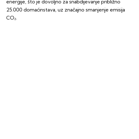
energije, što je dovoljno za snabdijevanje približno
25.000 domaćinstava, uz značajno smanjenje emisija
CO₂.