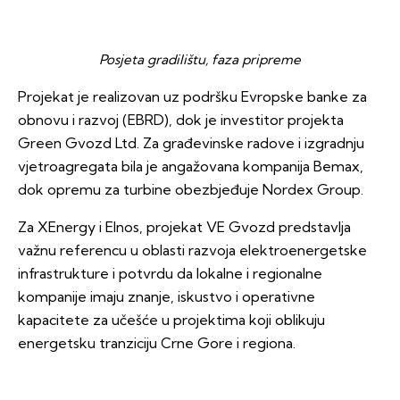
Posjeta gradilištu, faza pripreme
Projekat je realizovan uz podršku Evropske banke za
obnovu i razvoj (EBRD), dok je investitor projekta
Green Gvozd Ltd. Za građevinske radove i izgradnju
vjetroagregata bila je angažovana kompanija Bemax,
dok opremu za turbine obezbjeđuje Nordex Group.
Za XEnergy i Elnos, projekat VE Gvozd predstavlja
važnu referencu u oblasti razvoja elektroenergetske
infrastrukture i potvrdu da lokalne i regionalne
kompanije imaju znanje, iskustvo i operativne
kapacitete za učešće u projektima koji oblikuju
energetsku tranziciju Crne Gore i regiona.