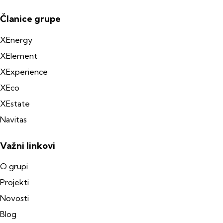
Članice grupe
XEnergy
XElement
XExperience
XEco
XEstate
Navitas
Važni linkovi
O grupi
Projekti
Novosti
Blog