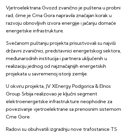
Vjetroelektrana Gvozd zvanično je puštena u probni
rad, čime je Crna Gora napravila značajan korak u
razvoju obnovljivih izvora energije i jačanju domaće
energetske infrastrukture.
Svečanom puštanju projekta prisustvovali su najviši
državni zvaničnici, predstavnici energetskog sektora,
međunarodnih institucija i partnera uključenih u
realizaciju jednog od najznačajnijih energetskih
projekata u savremenoj istoriji zemlje.
U okviru projekta, JV XEnergy Podgorica & Elnos
Group Srbija realizovao je ključni segment
elektroenergetske infrastrukture neophodne za
povezivanje vjetroelektrane sa prenosnim sistemom
Crne Gore.
Radovi su obuhvatili izgradnju nove trafostanice TS