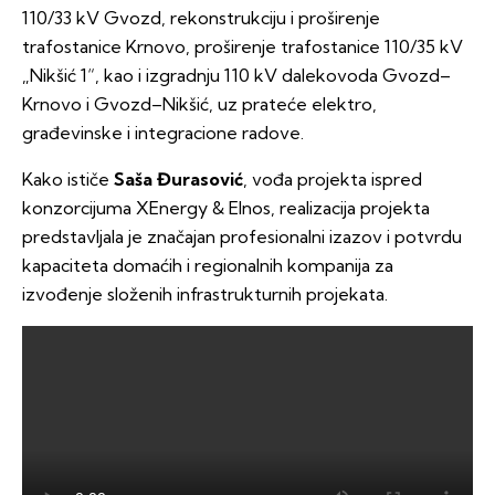
110/33 kV Gvozd, rekonstrukciju i proširenje
trafostanice Krnovo, proširenje trafostanice 110/35 kV
„Nikšić 1“, kao i izgradnju 110 kV dalekovoda Gvozd–
Krnovo i Gvozd–Nikšić, uz prateće elektro,
građevinske i integracione radove.
Kako ističe
Saša Đurasović
, vođa projekta ispred
konzorcijuma XEnergy & Elnos, realizacija projekta
predstavljala je značajan profesionalni izazov i potvrdu
kapaciteta domaćih i regionalnih kompanija za
izvođenje složenih infrastrukturnih projekata.