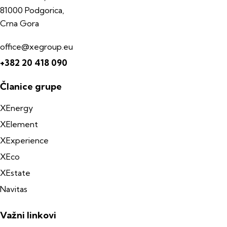
81000 Podgorica,
Crna Gora
office@xegroup.eu
+382 20 418 090
Članice grupe
XEnergy
XElement
XExperience
XEco
XEstate
Navitas
Važni linkovi