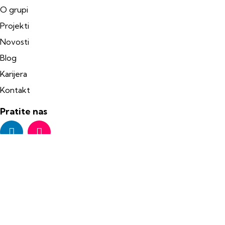
O grupi
Projekti
Novosti
Blog
Karijera
Kontakt
Pratite nas
Poslednje novosti
XExperience i Žičara Kotor-Lovćen generalni
sponzor Rukometnog kluba Lovćen
Martin Leitner: Crna Gora je tržište kojem