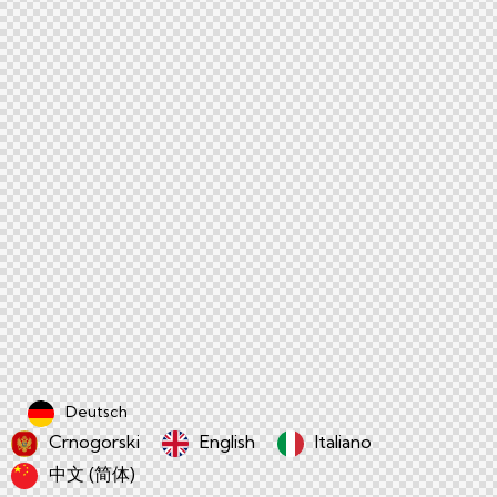
Deutsch
Crnogorski
English
Italiano
中文 (简体)