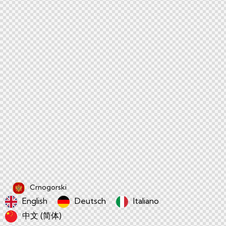
Crnogorski
English
Deutsch
Italiano
中文 (简体)