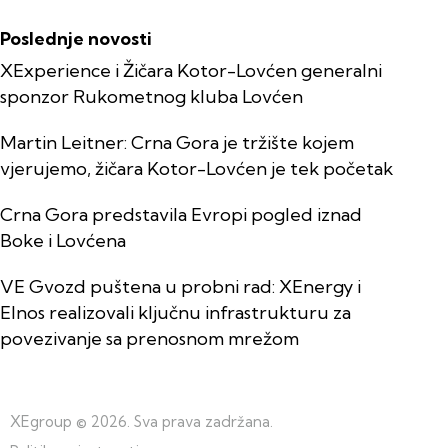
Poslednje novosti
XExperience i Žičara Kotor-Lovćen generalni
sponzor Rukometnog kluba Lovćen
Martin Leitner: Crna Gora je tržište kojem
vjerujemo, žičara Kotor-Lovćen je tek početak
Crna Gora predstavila Evropi pogled iznad
Boke i Lovćena
VE Gvozd puštena u probni rad: XEnergy i
Elnos realizovali ključnu infrastrukturu za
povezivanje sa prenosnom mrežom
XEgroup
© 2026. Sva prava zadržana.