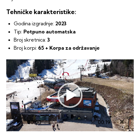
Tehničke karakteristike:
Godina izgradnje:
2023
Tip:
Potpuno automatska
Broj skretnica:
3
Broj korpi:
65 + Korpa za održavanje
Video
Player
00:00
00:19