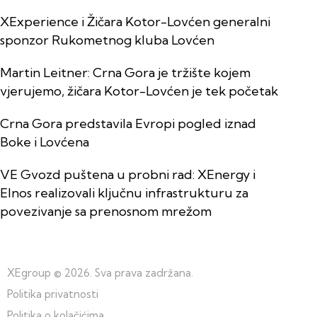
XExperience i Žičara Kotor-Lovćen generalni
sponzor Rukometnog kluba Lovćen
Martin Leitner: Crna Gora je tržište kojem
vjerujemo, žičara Kotor-Lovćen je tek početak
Crna Gora predstavila Evropi pogled iznad
Boke i Lovćena
VE Gvozd puštena u probni rad: XEnergy i
Elnos realizovali ključnu infrastrukturu za
povezivanje sa prenosnom mrežom
XEgroup
© 2026. Sva prava zadržana.
Politika privatnosti
Politika o kolačićima