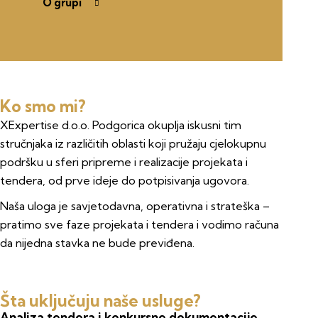
O grupi
Ko smo mi?
XExpertise d.o.o. Podgorica okuplja iskusni tim
stručnjaka iz različitih oblasti koji pružaju cjelokupnu
podršku u sferi pripreme i realizacije projekata i
tendera, od prve ideje do potpisivanja ugovora.
Naša uloga je savjetodavna, operativna i strateška –
pratimo sve faze projekata i tendera i vodimo računa
da nijedna stavka ne bude previđena.
Šta uključuju naše usluge?
Analiza tendera i konkursne dokumentacije