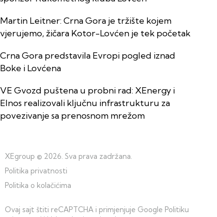
Martin Leitner: Crna Gora je tržište kojem
vjerujemo, žičara Kotor-Lovćen je tek početak
Crna Gora predstavila Evropi pogled iznad
Boke i Lovćena
VE Gvozd puštena u probni rad: XEnergy i
Elnos realizovali ključnu infrastrukturu za
povezivanje sa prenosnom mrežom
XEgroup
© 2026. Sva prava zadržana.
Politika privatnosti
Politika o kolačićima
Ovaj sajt štiti reCAPTCHA i primjenjuje Google
Politiku