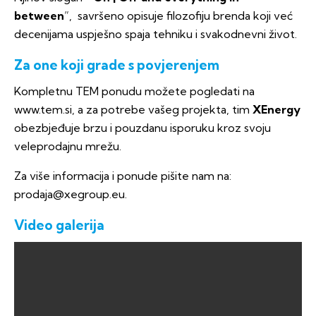
between
”, savršeno opisuje filozofiju brenda koji već
decenijama uspješno spaja tehniku i svakodnevni život.
Za one koji grade s povjerenjem
Kompletnu TEM ponudu možete pogledati na
www.tem.si
, a za potrebe vašeg projekta, tim
XEnergy
obezbjeđuje brzu i pouzdanu isporuku kroz svoju
veleprodajnu mrežu.
Za više informacija i ponude pišite nam na:
prodaja@xegroup.eu
.
Video
galerija