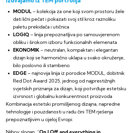
Izdvajamo iz TEM portfolija
MODUL
– kolekcija za one koji svom prostoru žele
dati lični pečat i pokazati svoj stil kroz raznoliku
paletu prekidača i utičnica
LOGIQ
– linija prepoznatljiva po samouvjerenom
obliku i širokom izboru funkcionalnih elemenata
EKONOMIK
– neutralan, kompaktan i elegantan
dizajn koji se harmonično uklapa u svako okruženje,
bilo poslovno ili stambeno
EDGE
– najnovija linija iz porodice MODUL, dobitnik
Red Dot Award 2025, jednog od najprestižnijih
svjetskih priznanja za dizajn, koji potvrđuje estetsku
izvrsnost i globalnu konkurentnost proizvoda
Kombinacija estetski promišljenog dizajna, napredne
tehnologije i pouzdanosti u radu čini TEM rješenja
prepoznatljivim u cijeloj Evropi.
Njihov slogan “
On | Off and everything in