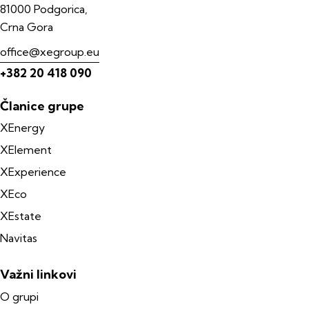
81000 Podgorica,
Crna Gora
office@xegroup.eu
+382 20 418 090
Članice grupe
XEnergy
XElement
XExperience
XEco
XEstate
Navitas
Važni linkovi
O grupi