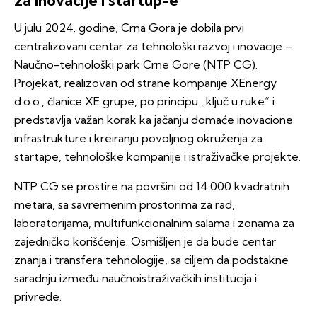
za inovacije i startup-e
U julu 2024. godine, Crna Gora je dobila prvi
centralizovani centar za tehnološki razvoj i inovacije –
Naučno-tehnološki park Crne Gore (NTP CG).
Projekat, realizovan od strane kompanije XEnergy
d.o.o., članice XE grupe, po principu „ključ u ruke“ i
predstavlja važan korak ka jačanju domaće inovacione
infrastrukture i kreiranju povoljnog okruženja za
startape, tehnološke kompanije i istraživačke projekte.
NTP CG se prostire na površini od 14.000 kvadratnih
metara, sa savremenim prostorima za rad,
laboratorijama, multifunkcionalnim salama i zonama za
zajedničko korišćenje. Osmišljen je da bude centar
znanja i transfera tehnologije, sa ciljem da podstakne
saradnju između naučnoistraživačkih institucija i
privrede.