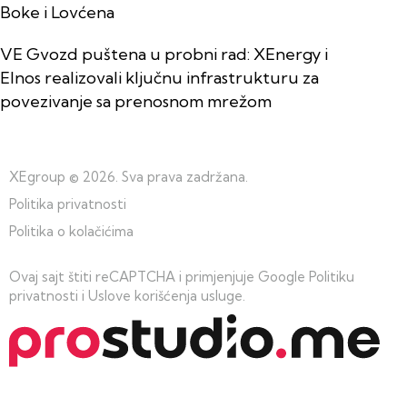
Boke i Lovćena
VE Gvozd puštena u probni rad: XEnergy i
Elnos realizovali ključnu infrastrukturu za
povezivanje sa prenosnom mrežom
XEgroup
© 2026. Sva prava zadržana.
Politika privatnosti
Politika o kolačićima
Ovaj sajt štiti reCAPTCHA i primjenjuje Google
Politiku
privatnosti
i
Uslove korišćenja usluge
.