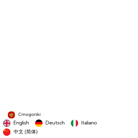
Crnogorski
English
Deutsch
Italiano
中文 (简体)