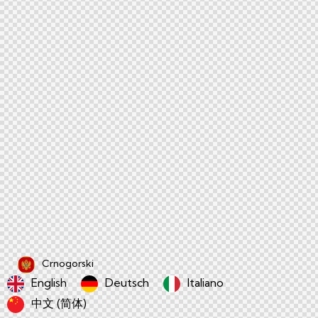
Crnogorski
English
Deutsch
Italiano
中文 (简体)