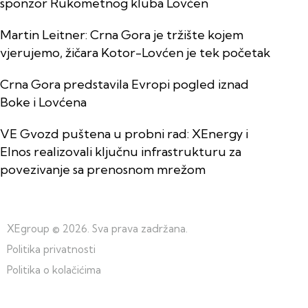
sponzor Rukometnog kluba Lovćen
Martin Leitner: Crna Gora je tržište kojem
vjerujemo, žičara Kotor-Lovćen je tek početak
Crna Gora predstavila Evropi pogled iznad
Boke i Lovćena
VE Gvozd puštena u probni rad: XEnergy i
Elnos realizovali ključnu infrastrukturu za
povezivanje sa prenosnom mrežom
XEgroup
© 2026. Sva prava zadržana.
Politika privatnosti
Politika o kolačićima